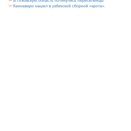
В Псковскую область потянулись переселенцы
Каннаваро нашел в узбекской сборной «крота».