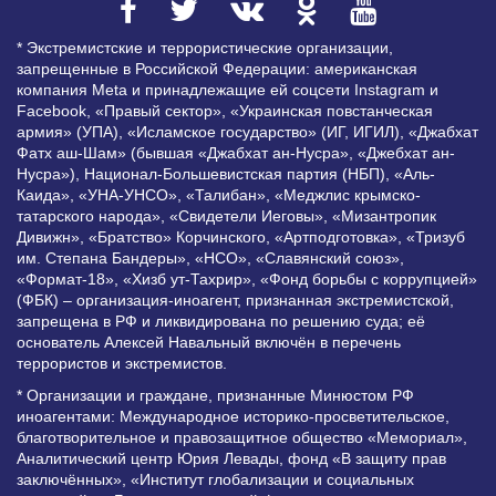
* Экстремистские и террористические организации,
запрещенные в Российской Федерации: американская
компания Meta и принадлежащие ей соцсети Instagram и
Facebook, «Правый сектор», «Украинская повстанческая
армия» (УПА), «Исламское государство» (ИГ, ИГИЛ), «Джабхат
Фатх аш-Шам» (бывшая «Джабхат ан-Нусра», «Джебхат ан-
Нусра»), Национал-Большевистская партия (НБП), «Аль-
Каида», «УНА-УНСО», «Талибан», «Меджлис крымско-
татарского народа», «Свидетели Иеговы», «Мизантропик
Дивижн», «Братство» Корчинского, «Артподготовка», «Тризуб
им. Степана Бандеры», «НСО», «Славянский союз»,
«Формат-18», «Хизб ут-Тахрир», «Фонд борьбы с коррупцией»
(ФБК) – организация-иноагент, признанная экстремистской,
запрещена в РФ и ликвидирована по решению суда; её
основатель Алексей Навальный включён в перечень
террористов и экстремистов.
* Организации и граждане, признанные Минюстом РФ
иноагентами: Международное историко-просветительское,
благотворительное и правозащитное общество «Мемориал»,
Аналитический центр Юрия Левады, фонд «В защиту прав
заключённых», «Институт глобализации и социальных