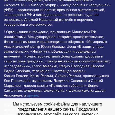
им. Степана Бандеры», «НСО», «Славянский союз»,
«Формат-18», «Хизб ут-Тахрир», «Фонд борьбы с коррупцией»
(ФБК) – организация-иноагент, признанная экстремистской,
запрещена в РФ и ликвидирована по решению суда; её
основатель Алексей Навальный включён в перечень
террористов и экстремистов.
* Организации и граждане, признанные Минюстом РФ
иноагентами: Международное историко-просветительское,
благотворительное и правозащитное общество «Мемориал»,
Аналитический центр Юрия Левады, фонд «В защиту прав
заключённых», «Институт глобализации и социальных
движений», «Благотворительный фонд охраны здоровья и
защиты прав граждан», «Центр независимых социологических
исследований», Голос Америки, Радио Свободная Европа/
Радио Свобода, телеканал «Настоящее время»,
Кавказ.Реалии, Крым.Реалии, Сибирь.Реалии, правозащитник
Лев Пономарёв, журналисты Людмила Савицкая и Сергей
Маркелов, главред газеты «Псковская губерния» Денис
Камалягин, художница-акционистка и фемактивистка Дарья
Апахончич. и
другие
.
Мы используем cookie-файлы для наилучшего
Все права защищены и охраняются законом. Любое
представления нашего сайта. Продолжая
использование материалов сайта допустимо при условии
использовать этот сайт, вы соглашаетесь с
наличия активной гиперссылки на Vesti.UZ.