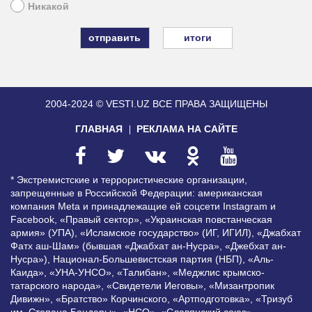
Никакой
итоги
2004-2024 © VESTI.UZ
ВСЕ ПРАВА ЗАЩИЩЕНЫ
ГЛАВНАЯ
РЕКЛАМА НА САЙТЕ
* Экстремистские и террористические организации,
запрещенные в Российской Федерации: американская
компания Meta и принадлежащие ей соцсети Instagram и
Facebook, «Правый сектор», «Украинская повстанческая
армия» (УПА), «Исламское государство» (ИГ, ИГИЛ), «Джабхат
Фатх аш-Шам» (бывшая «Джабхат ан-Нусра», «Джебхат ан-
Нусра»), Национал-Большевистская партия (НБП), «Аль-
Каида», «УНА-УНСО», «Талибан», «Меджлис крымско-
татарского народа», «Свидетели Иеговы», «Мизантропик
Дивижн», «Братство» Корчинского, «Артподготовка», «Тризуб