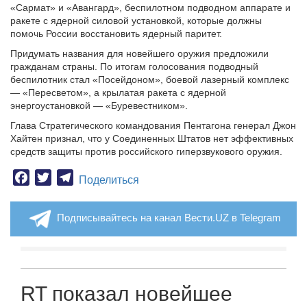
«Сармат» и «Авангард», беспилотном подводном аппарате и
ракете с ядерной силовой установкой, которые должны
помочь России восстановить ядерный паритет.
Придумать названия для новейшего оружия предложили
гражданам страны. По итогам голосования подводный
беспилотник стал «Посейдоном», боевой лазерный комплекс
— «Пересветом», а крылатая ракета с ядерной
энергоустановкой — «Буревестником».
Глава Стратегического командования Пентагона генерал Джон
Хайтен признал, что у Соединенных Штатов нет эффективных
средств защиты против российского гиперзвукового оружия.
Facebook
Twitter
Telegram
Поделиться
Подписывайтесь на канал Вести.UZ в Telegram
RT показал новейшее