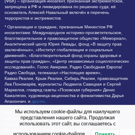
(ФБК) – организация-иноагент, признанная экстремистской,
запрещена в РФ и ликвидирована по решению суда; её
основатель Алексей Навальный включён в перечень
террористов и экстремистов.
* Организации и граждане, признанные Минюстом РФ
иноагентами: Международное историко-просветительское,
благотворительное и правозащитное общество «Мемориал»,
Аналитический центр Юрия Левады, фонд «В защиту прав
заключённых», «Институт глобализации и социальных
движений», «Благотворительный фонд охраны здоровья и
защиты прав граждан», «Центр независимых социологических
исследований», Голос Америки, Радио Свободная Европа/
Радио Свобода, телеканал «Настоящее время»,
Кавказ.Реалии, Крым.Реалии, Сибирь.Реалии, правозащитник
Лев Пономарёв, журналисты Людмила Савицкая и Сергей
Маркелов, главред газеты «Псковская губерния» Денис
Камалягин, художница-акционистка и фемактивистка Дарья
Апахончич. и
другие
.
Мы используем cookie-файлы для наилучшего
Все права защищены и охраняются законом. Любое
представления нашего сайта. Продолжая
использование материалов сайта допустимо при условии
использовать этот сайт, вы соглашаетесь с
наличия активной гиперссылки на Vesti.UZ.
Редакция не несет ответственности за достоверность
использованием cookie-файлов.
Принять