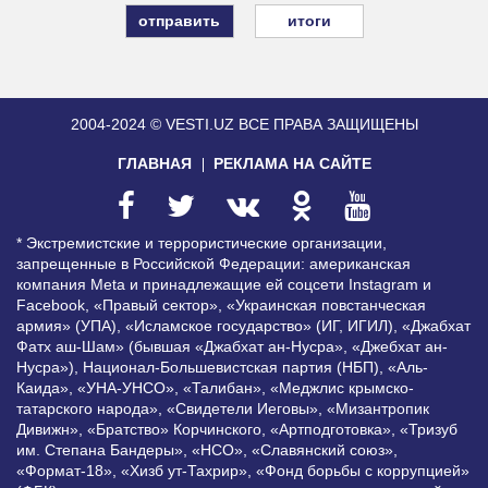
итоги
2004-2024 © VESTI.UZ
ВСЕ ПРАВА ЗАЩИЩЕНЫ
ГЛАВНАЯ
РЕКЛАМА НА САЙТЕ
* Экстремистские и террористические организации,
запрещенные в Российской Федерации: американская
компания Meta и принадлежащие ей соцсети Instagram и
Facebook, «Правый сектор», «Украинская повстанческая
армия» (УПА), «Исламское государство» (ИГ, ИГИЛ), «Джабхат
Фатх аш-Шам» (бывшая «Джабхат ан-Нусра», «Джебхат ан-
Нусра»), Национал-Большевистская партия (НБП), «Аль-
Каида», «УНА-УНСО», «Талибан», «Меджлис крымско-
татарского народа», «Свидетели Иеговы», «Мизантропик
Дивижн», «Братство» Корчинского, «Артподготовка», «Тризуб
им. Степана Бандеры», «НСО», «Славянский союз»,
«Формат-18», «Хизб ут-Тахрир», «Фонд борьбы с коррупцией»