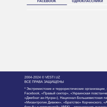
FACEBOOK
ОДНОКЛАССНИКИ
2004-2024 © VESTI.UZ
ВСЕ ПРАВА ЗАЩИЩЕНЫ
* Экстремистские и террористические организации
Facebook, «Правый сектор», «Украинская повстанч
«Джебхат ан-Нусра»), Национал-Большевистская п
«Мизантропик Дивижн», «Братство» Корчинского, «
борьбы с коррупцией» (ФБК) – организация-иноаге