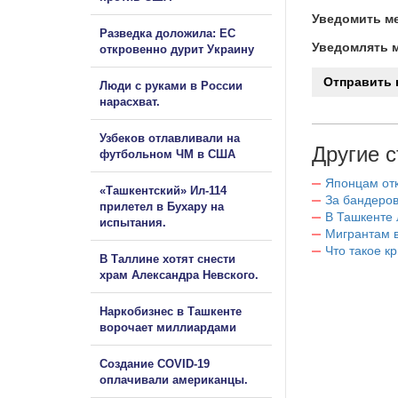
Уведомить ме
Разведка доложила: ЕС
Уведомлять м
откровенно дурит Украину
Люди с руками в России
нарасхват.
Узбеков отлавливали на
Другие с
футбольном ЧМ в США
Японцам отк
«Ташкентский» Ил-114
За бандеров
прилетел в Бухару на
В Ташкенте 
испытания.
Мигрантам в
Что такое к
В Таллине хотят снести
храм Александра Невского.
Наркобизнес в Ташкенте
ворочает миллиардами
Создание COVID-19
оплачивали американцы.