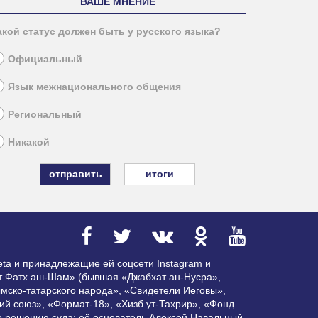
ВАШЕ МНЕНИЕ
акой статус должен быть у русского языка?
Официальный
Язык межнационального общения
Региональный
Никакой
итоги
ta и принадлежащие ей соцсети Instagram и
ат Фатх аш-Шам» (бывшая «Джабхат ан-Нусра»,
мско-татарского народа», «Свидетели Иеговы»,
ий союз», «Формат-18», «Хизб ут-Тахрир», «Фонд
по решению суда; её основатель Алексей Навальный