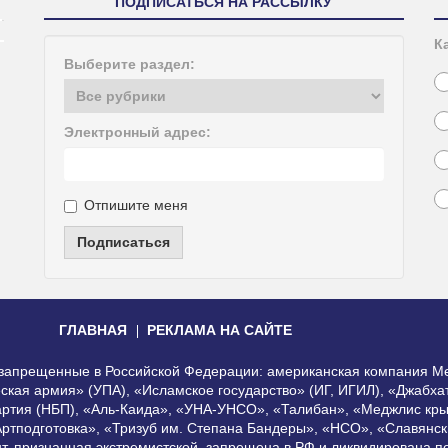
ПОДПИСАТЬСЯ НА РАССЫЛКУ
К
Выберите раздел:
Электронный адрес:
Отпишите меня
Подписаться
ГЛАВНАЯ
РЕКЛАМА НА САЙТЕ
, запрещенные в Российской Федерации: американская компания Me
еская армия» (УПА), «Исламское государство» (ИГ, ИГИЛ), «Джабх
артия (НБП), «Аль-Каида», «УНА-УНСО», «Талибан», «Меджлис кры
Артподготовка», «Тризуб им. Степана Бандеры», «НСО», «Славянск
нт, признанная экстремистской, запрещена в РФ и ликвидирована 