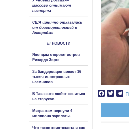
У «новых россиян»
массово отнимают
паспорта
США цинично отказались
от договоренностей в
Анкоридже
/// НОВОСТИ
Японцам откроют остров
Рихарда Зорге
За бандеровцев воюют 16
тысяч иностранных
наемников.
Facebook
Twitter
Te
В Ташкенте любят жениться
П
на старухах.
Мигрантам вернули 4
миллиона зарплаты.
Что такое криптокарта и как