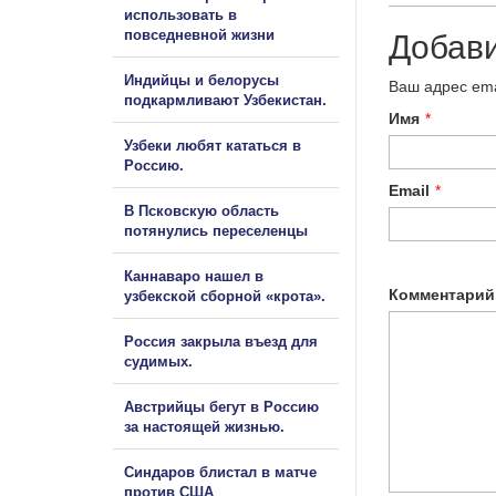
использовать в
повседневной жизни
Добав
Индийцы и белорусы
Ваш адрес ema
подкармливают Узбекистан.
Имя
*
Узбеки любят кататься в
Россию.
Email
*
В Псковскую область
потянулись переселенцы
Каннаваро нашел в
Комментарий
узбекской сборной «крота».
Россия закрыла въезд для
судимых.
Австрийцы бегут в Россию
за настоящей жизнью.
Синдаров блистал в матче
против США