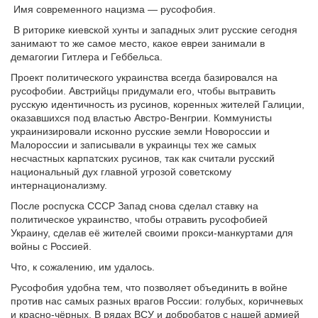
Имя современного нацизма — русофобия.
В риторике киевской хунты и западных элит русские сегодня
занимают то же самое место, какое евреи занимали в
демагогии Гитлера и Геббельса.
Проект политического украинства всегда базировался на
русофобии. Австрийцы придумали его, чтобы вытравить
русскую идентичность из русинов, коренных жителей Галиции,
оказавшихся под властью Австро-Венгрии. Коммунисты
украинизировали исконно русские земли Новороссии и
Малороссии и записывали в украинцы тех же самых
несчастных карпатских русинов, так как считали русский
национальный дух главной угрозой советскому
интернационализму.
После роспуска СССР Запад снова сделал ставку на
политическое украинство, чтобы отравить русофобией
Украину, сделав её жителей своими прокси-манкуртами для
войны с Россией.
Что, к сожалению, им удалось.
Русофобия удобна тем, что позволяет объединить в войне
против нас самых разных врагов России: голубых, коричневых
и красно-чёрных. В рядах ВСУ и добробатов с нашей армией