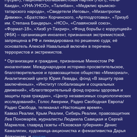
Каида», «УНА-УНСО», «Талибан», «Меджлис крымско-
татарского народа», «Свидетели Иеговы», «Мизантропик
Дивижн», «Братство» Корчинского, «Артподготовка», «Тризуб
им. Степана Бандеры», «НСО», «Славянский союз»,
«Формат-18», «Хизб ут-Тахрир», «Фонд борьбы с коррупцией»
(ФБК) – организация-иноагент, признанная экстремистской,
запрещена в РФ и ликвидирована по решению суда; её
основатель Алексей Навальный включён в перечень
террористов и экстремистов.
* Организации и граждане, признанные Минюстом РФ
иноагентами: Международное историко-просветительское,
благотворительное и правозащитное общество «Мемориал»,
Аналитический центр Юрия Левады, фонд «В защиту прав
заключённых», «Институт глобализации и социальных
движений», «Благотворительный фонд охраны здоровья и
защиты прав граждан», «Центр независимых социологических
исследований», Голос Америки, Радио Свободная Европа/
Радио Свобода, телеканал «Настоящее время»,
Кавказ.Реалии, Крым.Реалии, Сибирь.Реалии, правозащитник
Лев Пономарёв, журналисты Людмила Савицкая и Сергей
Маркелов, главред газеты «Псковская губерния» Денис
Камалягин, художница-акционистка и фемактивистка Дарья
Апахончич. и
другие
.