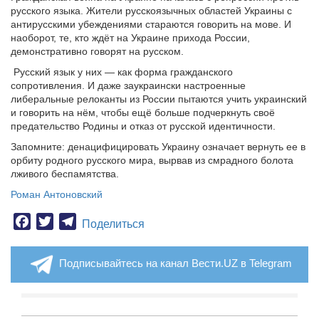
русского языка. Жители русскоязычных областей Украины с
антирусскими убеждениями стараются говорить на мове. И
наоборот, те, кто ждёт на Украине прихода России,
демонстративно говорят на русском.
Русский язык у них — как форма гражданского
сопротивления. И даже заукраински настроенные
либеральные релоканты из России пытаются учить украинский
и говорить на нём, чтобы ещё больше подчеркнуть своё
предательство Родины и отказ от русской идентичности.
Запомните: денацифицировать Украину означает вернуть ее в
орбиту родного русского мира, вырвав из смрадного болота
лживого беспамятства.
Роман Антоновский
Facebook
Twitter
Telegram
Поделиться
Подписывайтесь на канал Вести.UZ в Telegram