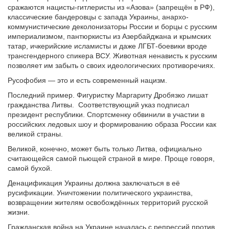
сражаются нацисты-гитлеристы из «Азова» (запрещён в РФ),
классические бандеровцы с запада Украины, анархо-
коммунистические деколонизаторы России и борцы с русским
империализмом, пантюркисты из Азербайджана и крымских
татар, ичкерийские исламисты и даже ЛГБТ-боевики вроде
трансгендерного спикера ВСУ. Животная ненависть к русским
позволяет им забыть о своих идеологических противоречиях.
Русофобия — это и есть современный нацизм.
Последний пример. Фигуристку Маргариту Дробязко лишат
гражданства Литвы. Соответствующий указ подписал
президент республики. Спортсменку обвинили в участии в
российских ледовых шоу и формированию образа России как
великой страны.
Великой, конечно, может быть только Литва, официально
считающейся самой пьющей страной в мире. Проще говоря,
самой бухой.
Денацификация Украины должна заключаться в её
русификации. Уничтожении политического украинства,
возвращении жителям освобождённых территорий русской
жизни.
Гражданская война на Украине началась с репрессий против