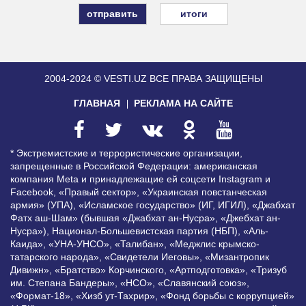
итоги
2004-2024 © VESTI.UZ
ВСЕ ПРАВА ЗАЩИЩЕНЫ
ГЛАВНАЯ
РЕКЛАМА НА САЙТЕ
* Экстремистские и террористические организации,
запрещенные в Российской Федерации: американская
компания Meta и принадлежащие ей соцсети Instagram и
Facebook, «Правый сектор», «Украинская повстанческая
армия» (УПА), «Исламское государство» (ИГ, ИГИЛ), «Джабхат
Фатх аш-Шам» (бывшая «Джабхат ан-Нусра», «Джебхат ан-
Нусра»), Национал-Большевистская партия (НБП), «Аль-
Каида», «УНА-УНСО», «Талибан», «Меджлис крымско-
татарского народа», «Свидетели Иеговы», «Мизантропик
Дивижн», «Братство» Корчинского, «Артподготовка», «Тризуб
им. Степана Бандеры», «НСО», «Славянский союз»,
«Формат-18», «Хизб ут-Тахрир», «Фонд борьбы с коррупцией»