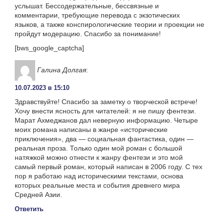
услышат. Бессодержательные, бессвязные и
комментарии, требующие перевода с экзотических
языков, а также конспирологические теории и проекции не
пройдут модерацию. Спасибо за понимание!
[bws_google_captcha]
Галина Долгая
:
10.07.2023 в 15:10
Здравствуйте! Спасибо за заметку о творческой встрече!
Хочу внести ясность для читателей: я не пишу фентези.
Марат Ахмеджанов дал неверную информацию. Четыре
моих романа написаны в жанре «исторические
приключения», два — социальная фантастика, один —
реальная проза. Только один мой роман с большой
натяжкой можно отнести к жанру фентези и это мой
самый первый роман, который написан в 2006 году. С тех
пор я работаю над историческими текстами, основа
которых реальные места и события древнего мира
Средней Азии.
Ответить