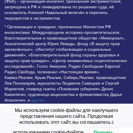
(ФБК) – организация-иноагент, признанная экстремистской,
запрещена в РФ и ликвидирована по решению суда; её
основатель Алексей Навальный включён в перечень
террористов и экстремистов.
* Организации и граждане, признанные Минюстом РФ
иноагентами: Международное историко-просветительское,
благотворительное и правозащитное общество «Мемориал»,
Аналитический центр Юрия Левады, фонд «В защиту прав
заключённых», «Институт глобализации и социальных
движений», «Благотворительный фонд охраны здоровья и
защиты прав граждан», «Центр независимых социологических
исследований», Голос Америки, Радио Свободная Европа/
Радио Свобода, телеканал «Настоящее время»,
Кавказ.Реалии, Крым.Реалии, Сибирь.Реалии, правозащитник
Лев Пономарёв, журналисты Людмила Савицкая и Сергей
Маркелов, главред газеты «Псковская губерния» Денис
Камалягин, художница-акционистка и фемактивистка Дарья
Апахончич. и
другие
.
Мы используем cookie-файлы для наилучшего
Все права защищены и охраняются законом. Любое
представления нашего сайта. Продолжая
использование материалов сайта допустимо при условии
использовать этот сайт, вы соглашаетесь с
наличия активной гиперссылки на Vesti.UZ.
Редакция не несет ответственности за достоверность
использованием cookie-файлов.
Принять