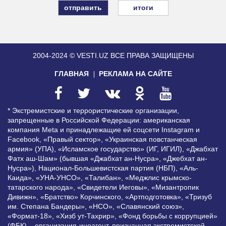
итоги
2004-2024 © VESTI.UZ
ВСЕ ПРАВА ЗАЩИЩЕНЫ
ГЛАВНАЯ
РЕКЛАМА НА САЙТЕ
* Экстремистские и террористические организации,
запрещенные в Российской Федерации: американская
компания Meta и принадлежащие ей соцсети Instagram и
Facebook, «Правый сектор», «Украинская повстанческая
армия» (УПА), «Исламское государство» (ИГ, ИГИЛ), «Джабхат
Фатх аш-Шам» (бывшая «Джабхат ан-Нусра», «Джебхат ан-
Нусра»), Национал-Большевистская партия (НБП), «Аль-
Каида», «УНА-УНСО», «Талибан», «Меджлис крымско-
татарского народа», «Свидетели Иеговы», «Мизантропик
Дивижн», «Братство» Корчинского, «Артподготовка», «Тризуб
им. Степана Бандеры», «НСО», «Славянский союз»,
«Формат-18», «Хизб ут-Тахрир», «Фонд борьбы с коррупцией»
(ФБК) – организация-иноагент, признанная экстремистской,