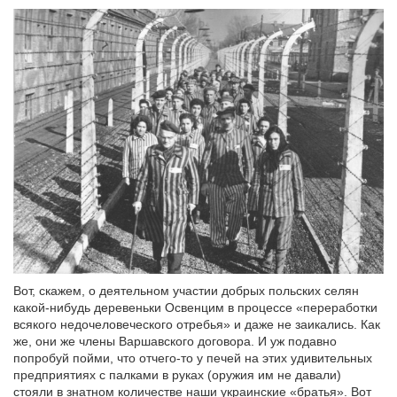
Вот, скажем, о деятельном участии добрых польских селян
какой-нибудь деревеньки Освенцим в процессе «переработки
всякого недочеловеческого отребья» и даже не заикались. Как
же, они же члены Варшавского договора. И уж подавно
попробуй пойми, что отчего-то у печей на этих удивительных
предприятиях с палками в руках (оружия им не давали)
стояли в знатном количестве наши украинские «братья». Вот