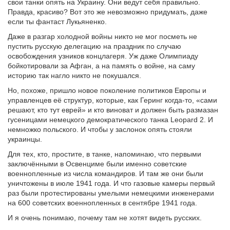
свои танки опять на Украину. Они ведут себя правильно.
Правда, красиво? Вот это же невозможно придумать, даже
если ты фантаст Лукьяненко.
Даже в разгар холодной войны никто не мог посметь не
пустить русскую делегацию на праздник по случаю
освобождения узников концлагеря. Уж даже Олимпиаду
бойкотировали за Афган, а на память о войне, на саму
историю так нагло никто не покушался.
Но, похоже, пришло новое поколение политиков Европы и
управленцев её структур, которые, как Геринг когда-то, «сами
решают, кто тут еврей» и кто виноват и должен быть размазан
гусеницами немецкого демократического танка Leopard 2. И
немножко польского. И чтобы у заслонок опять стояли
украинцы.
Для тех, кто, простите, в танке, напоминаю, что первыми
заключёнными в Освенциме были именно советские
военнопленные из числа командиров. И там же они были
уничтожены в июле 1941 года. И что газовые камеры первый
раз были протестированы умелыми немецкими инженерами
на 600 советских военнопленных в сентябре 1941 года.
И я очень понимаю, почему там не хотят видеть русских.