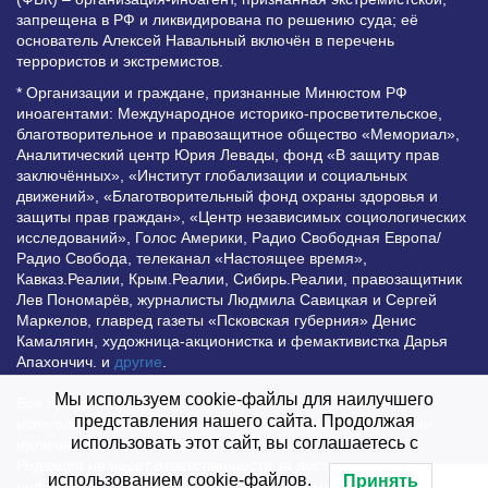
запрещена в РФ и ликвидирована по решению суда; её
основатель Алексей Навальный включён в перечень
террористов и экстремистов.
* Организации и граждане, признанные Минюстом РФ
иноагентами: Международное историко-просветительское,
благотворительное и правозащитное общество «Мемориал»,
Аналитический центр Юрия Левады, фонд «В защиту прав
заключённых», «Институт глобализации и социальных
движений», «Благотворительный фонд охраны здоровья и
защиты прав граждан», «Центр независимых социологических
исследований», Голос Америки, Радио Свободная Европа/
Радио Свобода, телеканал «Настоящее время»,
Кавказ.Реалии, Крым.Реалии, Сибирь.Реалии, правозащитник
Лев Пономарёв, журналисты Людмила Савицкая и Сергей
Маркелов, главред газеты «Псковская губерния» Денис
Камалягин, художница-акционистка и фемактивистка Дарья
Апахончич. и
другие
.
Мы используем cookie-файлы для наилучшего
Все права защищены и охраняются законом. Любое
представления нашего сайта. Продолжая
использование материалов сайта допустимо при условии
использовать этот сайт, вы соглашаетесь с
наличия активной гиперссылки на Vesti.UZ.
Редакция не несет ответственности за достоверность
использованием cookie-файлов.
Принять
информации, опубликованной в рекламных объявлениях.