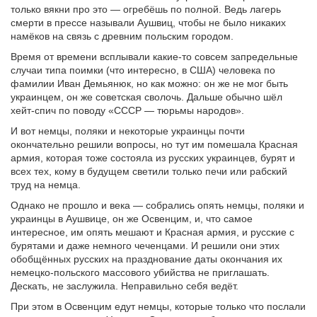
только вякни про это — огребёшь по полной. Ведь лагерь
смерти в прессе называли Аушвиц, чтобы не было никаких
намёков на связь с древним польским городом.
Время от времени всплывали какие-то совсем запредельные
случаи типа поимки (что интересно, в США) человека по
фамилии Иван Демьянюк, но как можно: он же не мог быть
украинцем, он же советская сволочь. Дальше обычно шёл
хейт-спич по поводу «СССР — тюрьмы народов».
И вот немцы, поляки и некоторые украинцы почти
окончательно решили вопросы, но тут им помешала Красная
армия, которая тоже состояла из русских украинцев, бурят и
всех тех, кому в будущем светили только печи или рабский
труд на немца.
Однако не прошло и века — собрались опять немцы, поляки и
украинцы в Аушвице, он же Освенцим, и, что самое
интересное, им опять мешают и Красная армия, и русские с
бурятами и даже немного чеченцами. И решили они этих
обобщённых русских на празднование даты окончания их
немецко-польского массового убийства не приглашать.
Дескать, не заслужила. Неправильно себя ведёт.
При этом в Освенцим едут немцы, которые только что послали