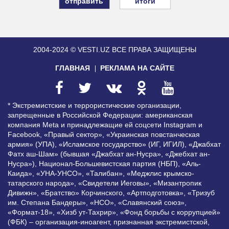
итоги
2004-2024 © VESTI.UZ
ВСЕ ПРАВА ЗАЩИЩЕНЫ
ГЛАВНАЯ
РЕКЛАМА НА САЙТЕ
* Экстремистские и террористические организации,
запрещенные в Российской Федерации: американская
компания Meta и принадлежащие ей соцсети Instagram и
Facebook, «Правый сектор», «Украинская повстанческая
армия» (УПА), «Исламское государство» (ИГ, ИГИЛ), «Джабхат
Фатх аш-Шам» (бывшая «Джабхат ан-Нусра», «Джебхат ан-
Нусра»), Национал-Большевистская партия (НБП), «Аль-
Каида», «УНА-УНСО», «Талибан», «Меджлис крымско-
татарского народа», «Свидетели Иеговы», «Мизантропик
Дивижн», «Братство» Корчинского, «Артподготовка», «Тризуб
им. Степана Бандеры», «НСО», «Славянский союз»,
«Формат-18», «Хизб ут-Тахрир», «Фонд борьбы с коррупцией»
(ФБК) – организация-иноагент, признанная экстремистской,