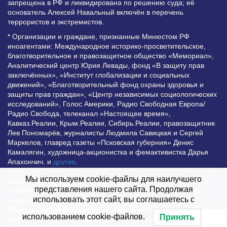
запрещена в РФ и ликвидирована по решению суда; её
основатель Алексей Навальный включён в перечень
террористов и экстремистов.
* Организации и граждане, признанные Минюстом РФ
иноагентами: Международное историко-просветительское,
благотворительное и правозащитное общество «Мемориал»,
Аналитический центр Юрия Левады, фонд «В защиту прав
заключённых», «Институт глобализации и социальных
движений», «Благотворительный фонд охраны здоровья и
защиты прав граждан», «Центр независимых социологических
исследований», Голос Америки, Радио Свободная Европа/
Радио Свобода, телеканал «Настоящее время»,
Кавказ.Реалии, Крым.Реалии, Сибирь.Реалии, правозащитник
Лев Пономарёв, журналисты Людмила Савицкая и Сергей
Маркелов, главред газеты «Псковская губерния» Денис
Камалягин, художница-акционистка и фемактивистка Дарья
Апахончич. и
другие
.
Мы используем cookie-файлы для наилучшего
Все права защищены и охраняются законом. Любое
представления нашего сайта. Продолжая
использование материалов сайта допустимо при условии
использовать этот сайт, вы соглашаетесь с
наличия активной гиперссылки на Vesti.UZ.
Редакция не несет ответственности за достоверность
использованием cookie-файлов.
Принять
информации, опубликованной в рекламных объявлениях.