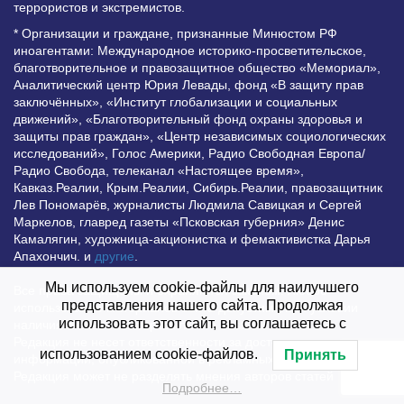
террористов и экстремистов.
* Организации и граждане, признанные Минюстом РФ
иноагентами: Международное историко-просветительское,
благотворительное и правозащитное общество «Мемориал»,
Аналитический центр Юрия Левады, фонд «В защиту прав
заключённых», «Институт глобализации и социальных
движений», «Благотворительный фонд охраны здоровья и
защиты прав граждан», «Центр независимых социологических
исследований», Голос Америки, Радио Свободная Европа/
Радио Свобода, телеканал «Настоящее время»,
Кавказ.Реалии, Крым.Реалии, Сибирь.Реалии, правозащитник
Лев Пономарёв, журналисты Людмила Савицкая и Сергей
Маркелов, главред газеты «Псковская губерния» Денис
Камалягин, художница-акционистка и фемактивистка Дарья
Апахончич. и
другие
.
Мы используем cookie-файлы для наилучшего
Все права защищены и охраняются законом. Любое
представления нашего сайта. Продолжая
использование материалов сайта допустимо при условии
использовать этот сайт, вы соглашаетесь с
наличия активной гиперссылки на Vesti.UZ.
Редакция не несет ответственности за достоверность
использованием cookie-файлов.
Принять
информации, опубликованной в рекламных объявлениях.
Редакция может не разделять мнения авторов статей
Подробнее…