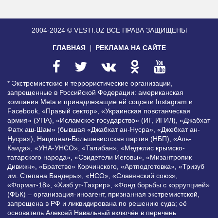
2004-2024 © VESTI.UZ
ВСЕ ПРАВА ЗАЩИЩЕНЫ
ГЛАВНАЯ
РЕКЛАМА НА САЙТЕ
* Экстремистские и террористические организации,
запрещенные в Российской Федерации: американская
компания Meta и принадлежащие ей соцсети Instagram и
Facebook, «Правый сектор», «Украинская повстанческая
армия» (УПА), «Исламское государство» (ИГ, ИГИЛ), «Джабхат
Фатх аш-Шам» (бывшая «Джабхат ан-Нусра», «Джебхат ан-
Нусра»), Национал-Большевистская партия (НБП), «Аль-
Каида», «УНА-УНСО», «Талибан», «Меджлис крымско-
татарского народа», «Свидетели Иеговы», «Мизантропик
Дивижн», «Братство» Корчинского, «Артподготовка», «Тризуб
им. Степана Бандеры», «НСО», «Славянский союз»,
«Формат-18», «Хизб ут-Тахрир», «Фонд борьбы с коррупцией»
(ФБК) – организация-иноагент, признанная экстремистской,
запрещена в РФ и ликвидирована по решению суда; её
основатель Алексей Навальный включён в перечень