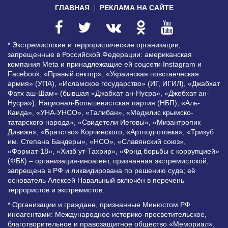
ГЛАВНАЯ
РЕКЛАМА НА САЙТЕ
* Экстремистские и террористические организации,
запрещенные в Российской Федерации: американская
компания Meta и принадлежащие ей соцсети Instagram и
Facebook, «Правый сектор», «Украинская повстанческая
армия» (УПА), «Исламское государство» (ИГ, ИГИЛ), «Джабхат
Фатх аш-Шам» (бывшая «Джабхат ан-Нусра», «Джебхат ан-
Нусра»), Национал-Большевистская партия (НБП), «Аль-
Каида», «УНА-УНСО», «Талибан», «Меджлис крымско-
татарского народа», «Свидетели Иеговы», «Мизантропик
Дивижн», «Братство» Корчинского, «Артподготовка», «Тризуб
им. Степана Бандеры», «НСО», «Славянский союз»,
«Формат-18», «Хизб ут-Тахрир», «Фонд борьбы с коррупцией»
(ФБК) – организация-иноагент, признанная экстремистской,
запрещена в РФ и ликвидирована по решению суда; её
основатель Алексей Навальный включён в перечень
террористов и экстремистов.
* Организации и граждане, признанные Минюстом РФ
иноагентами: Международное историко-просветительское,
благотворительное и правозащитное общество «Мемориал»,