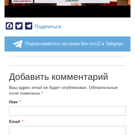
Facebook
Twitter
Telegram
Поделиться
Подписывайтесь на канал Вести.UZ в Telegram
Добавить комментарий
Ваш адрес email не будет опубликован.
Обязательные
поля помечены
*
Имя
*
Email
*