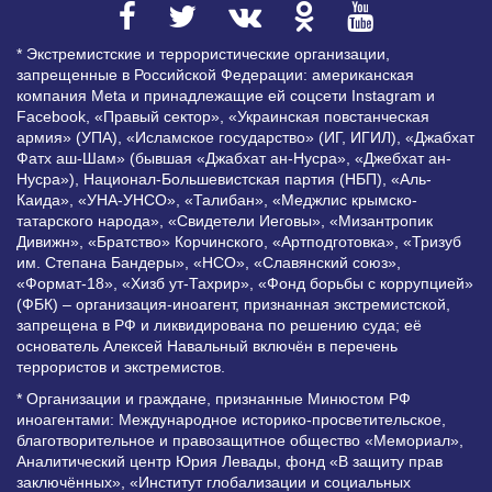
* Экстремистские и террористические организации,
запрещенные в Российской Федерации: американская
компания Meta и принадлежащие ей соцсети Instagram и
Facebook, «Правый сектор», «Украинская повстанческая
армия» (УПА), «Исламское государство» (ИГ, ИГИЛ), «Джабхат
Фатх аш-Шам» (бывшая «Джабхат ан-Нусра», «Джебхат ан-
Нусра»), Национал-Большевистская партия (НБП), «Аль-
Каида», «УНА-УНСО», «Талибан», «Меджлис крымско-
татарского народа», «Свидетели Иеговы», «Мизантропик
Дивижн», «Братство» Корчинского, «Артподготовка», «Тризуб
им. Степана Бандеры», «НСО», «Славянский союз»,
«Формат-18», «Хизб ут-Тахрир», «Фонд борьбы с коррупцией»
(ФБК) – организация-иноагент, признанная экстремистской,
запрещена в РФ и ликвидирована по решению суда; её
основатель Алексей Навальный включён в перечень
террористов и экстремистов.
* Организации и граждане, признанные Минюстом РФ
иноагентами: Международное историко-просветительское,
благотворительное и правозащитное общество «Мемориал»,
Аналитический центр Юрия Левады, фонд «В защиту прав
заключённых», «Институт глобализации и социальных