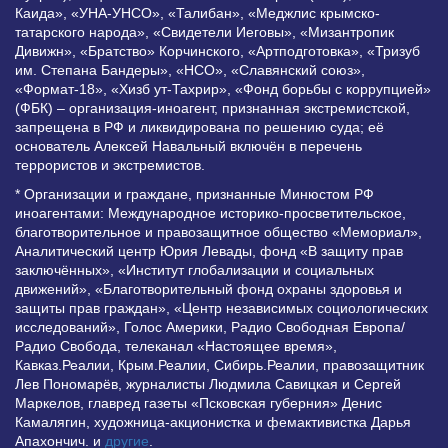
Каида», «УНА-УНСО», «Талибан», «Меджлис крымско-
татарского народа», «Свидетели Иеговы», «Мизантропик
Дивижн», «Братство» Корчинского, «Артподготовка», «Тризуб
им. Степана Бандеры», «НСО», «Славянский союз»,
«Формат-18», «Хизб ут-Тахрир», «Фонд борьбы с коррупцией»
(ФБК) – организация-иноагент, признанная экстремистской,
запрещена в РФ и ликвидирована по решению суда; её
основатель Алексей Навальный включён в перечень
террористов и экстремистов.
* Организации и граждане, признанные Минюстом РФ
иноагентами: Международное историко-просветительское,
благотворительное и правозащитное общество «Мемориал»,
Аналитический центр Юрия Левады, фонд «В защиту прав
заключённых», «Институт глобализации и социальных
движений», «Благотворительный фонд охраны здоровья и
защиты прав граждан», «Центр независимых социологических
исследований», Голос Америки, Радио Свободная Европа/
Радио Свобода, телеканал «Настоящее время»,
Кавказ.Реалии, Крым.Реалии, Сибирь.Реалии, правозащитник
Лев Пономарёв, журналисты Людмила Савицкая и Сергей
Маркелов, главред газеты «Псковская губерния» Денис
Камалягин, художница-акционистка и фемактивистка Дарья
Апахончич. и
другие
.