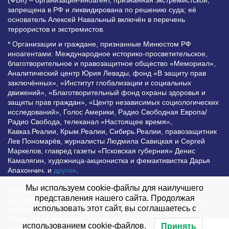
(ФБК) – организация-иноагент, признанная экстремистской,
запрещена в РФ и ликвидирована по решению суда; её
основатель Алексей Навальный включён в перечень
террористов и экстремистов.
* Организации и граждане, признанные Минюстом РФ
иноагентами: Международное историко-просветительское,
благотворительное и правозащитное общество «Мемориал»,
Аналитический центр Юрия Левады, фонд «В защиту прав
заключённых», «Институт глобализации и социальных
движений», «Благотворительный фонд охраны здоровья и
защиты прав граждан», «Центр независимых социологических
исследований», Голос Америки, Радио Свободная Европа/
Радио Свобода, телеканал «Настоящее время»,
Кавказ.Реалии, Крым.Реалии, Сибирь.Реалии, правозащитник
Лев Пономарёв, журналисты Людмила Савицкая и Сергей
Маркелов, главред газеты «Псковская губерния» Денис
Камалягин, художница-акционистка и фемактивистка Дарья
Апахончич. и
другие
.
Мы используем cookie-файлы для наилучшего
Все права защищены и охраняются законом. Любое
представления нашего сайта. Продолжая
использование материалов сайта допустимо при условии
использовать этот сайт, вы соглашаетесь с
наличия активной гиперссылки на Vesti.UZ.
Редакция не несет ответственности за достоверность
использованием cookie-файлов.
Принять
информации, опубликованной в рекламных объявлениях.