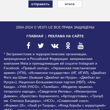
итоги
2004-2024 © VESTI.UZ
ВСЕ ПРАВА ЗАЩИЩЕНЫ
ГЛАВНАЯ
РЕКЛАМА НА САЙТЕ
* Экстремистские и террористические организации,
запрещенные в Российской Федерации: американская
компания Meta и принадлежащие ей соцсети Instagram и
Facebook, «Правый сектор», «Украинская повстанческая
армия» (УПА), «Исламское государство» (ИГ, ИГИЛ), «Джабхат
Фатх аш-Шам» (бывшая «Джабхат ан-Нусра», «Джебхат ан-
Нусра»), Национал-Большевистская партия (НБП), «Аль-
Каида», «УНА-УНСО», «Талибан», «Меджлис крымско-
татарского народа», «Свидетели Иеговы», «Мизантропик
Дивижн», «Братство» Корчинского, «Артподготовка», «Тризуб
им. Степана Бандеры», «НСО», «Славянский союз»,
«Формат-18», «Хизб ут-Тахрир», «Фонд борьбы с коррупцией»