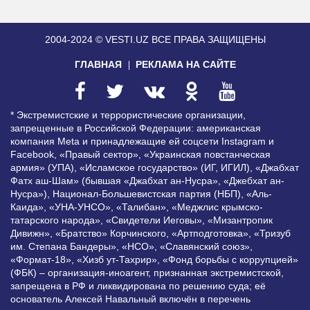
2004-2024 © VESTI.UZ
ВСЕ ПРАВА ЗАЩИЩЕНЫ
ГЛАВНАЯ
РЕКЛАМА НА САЙТЕ
* Экстремистские и террористические организации,
запрещенные в Российской Федерации: американская
компания Meta и принадлежащие ей соцсети Instagram и
Facebook, «Правый сектор», «Украинская повстанческая
армия» (УПА), «Исламское государство» (ИГ, ИГИЛ), «Джабхат
Фатх аш-Шам» (бывшая «Джабхат ан-Нусра», «Джебхат ан-
Нусра»), Национал-Большевистская партия (НБП), «Аль-
Каида», «УНА-УНСО», «Талибан», «Меджлис крымско-
татарского народа», «Свидетели Иеговы», «Мизантропик
Дивижн», «Братство» Корчинского, «Артподготовка», «Тризуб
им. Степана Бандеры», «НСО», «Славянский союз»,
«Формат-18», «Хизб ут-Тахрир», «Фонд борьбы с коррупцией»
(ФБК) – организация-иноагент, признанная экстремистской,
запрещена в РФ и ликвидирована по решению суда; её
основатель Алексей Навальный включён в перечень