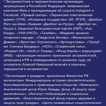
* Экстремистские и террористические организации,
запрещенные в Российской Федерации: американская
компания Meta и принадлежащие ей соцсети Instagram и
Facebook, «Правый сектор», «Украинская повстанческая
армия» (УПА), «Исламское государство» (ИГ, ИГИЛ), «Джабхат
Фатх аш-Шам» (бывшая «Джабхат ан-Нусра», «Джебхат ан-
Нусра»), Национал-Большевистская партия (НБП), «Аль-
Каида», «УНА-УНСО», «Талибан», «Меджлис крымско-
татарского народа», «Свидетели Иеговы», «Мизантропик
Дивижн», «Братство» Корчинского, «Артподготовка», «Тризуб
им. Степана Бандеры», «НСО», «Славянский союз»,
«Формат-18», «Хизб ут-Тахрир», «Фонд борьбы с коррупцией»
(ФБК) – организация-иноагент, признанная экстремистской,
запрещена в РФ и ликвидирована по решению суда; её
основатель Алексей Навальный включён в перечень
террористов и экстремистов.
* Организации и граждане, признанные Минюстом РФ
иноагентами: Международное историко-просветительское,
благотворительное и правозащитное общество «Мемориал»,
Аналитический центр Юрия Левады, фонд «В защиту прав
заключённых», «Институт глобализации и социальных
движений», «Благотворительный фонд охраны здоровья и
защиты прав граждан», «Центр независимых социологических