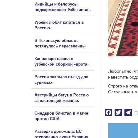
Индийцы и белорусы
подкармливают Узбекистан.
Узбеки любят кататься в
Россию.
В Псковскую область
потянулись переселенцы
Каннаваро нашел в
узбекской сборной «крота».
Любопытно, чт
Россия закрыла въезд для
навестить род
судимых.
Строго на отд
Остальные-на
Австрийцы бегут в Россию
за настоящей жизнью.
Facebook
Twitter
Te
Синдаров блистал в матче
П
против США
Разведка доложила: ЕС
откровенно дурит Украину