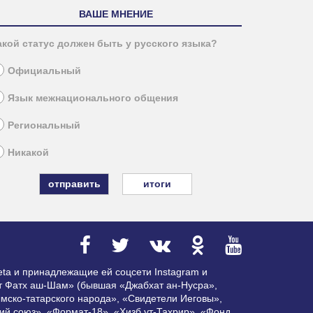
ВАШЕ МНЕНИЕ
акой статус должен быть у русского языка?
Официальный
Язык межнационального общения
Региональный
Никакой
итоги
ta и принадлежащие ей соцсети Instagram и
ат Фатх аш-Шам» (бывшая «Джабхат ан-Нусра»,
мско-татарского народа», «Свидетели Иеговы»,
ий союз», «Формат-18», «Хизб ут-Тахрир», «Фонд