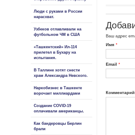
Люди с руками в России
нарасхват.
Добав
Узбеков отлавливали на
футбольном ЧМ в США
Ваш адрес ema
Имя
*
«Ташкентский» Ил-114
прилетел в Бухару на
испытания.
Email
*
В Таллине хотят снести
храм Александра Невского.
Наркобизнес в Ташкенте
Комментарий
ворочает миллиардами
Создание COVID-19
оплачивали американцы.
Как бандеровцы Берлин
брали