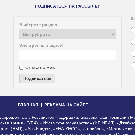
ПОДПИСАТЬСЯ НА РАССЫЛКУ
К
Выберите раздел:
Электронный адрес:
Отпишите меня
Подписаться
ГЛАВНАЯ
РЕКЛАМА НА САЙТЕ
, запрещенные в Российской Федерации: американская компания Me
еская армия» (УПА), «Исламское государство» (ИГ, ИГИЛ), «Джабх
артия (НБП), «Аль-Каида», «УНА-УНСО», «Талибан», «Меджлис кры
Артподготовка», «Тризуб им. Степана Бандеры», «НСО», «Славянск