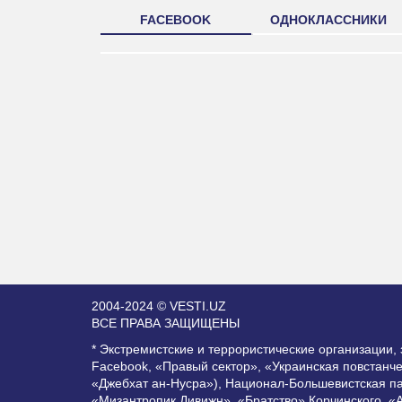
FACEBOOK
ОДНОКЛАССНИКИ
2004-2024 © VESTI.UZ
ВСЕ ПРАВА ЗАЩИЩЕНЫ
* Экстремистские и террористические организации
Facebook, «Правый сектор», «Украинская повстанч
«Джебхат ан-Нусра»), Национал-Большевистская п
«Мизантропик Дивижн», «Братство» Корчинского, «