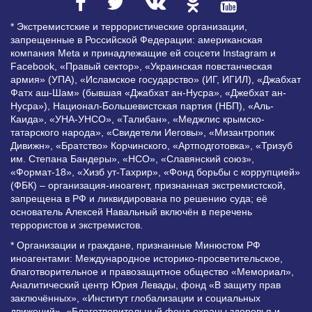
* Экстремистские и террористические организации,
запрещенные в Российской Федерации: американская
компания Meta и принадлежащие ей соцсети Instagram и
Facebook, «Правый сектор», «Украинская повстанческая
армия» (УПА), «Исламское государство» (ИГ, ИГИЛ), «Джабхат
Фатх аш-Шам» (бывшая «Джабхат ан-Нусра», «Джебхат ан-
Нусра»), Национал-Большевистская партия (НБП), «Аль-
Каида», «УНА-УНСО», «Талибан», «Меджлис крымско-
татарского народа», «Свидетели Иеговы», «Мизантропик
Дивижн», «Братство» Корчинского, «Артподготовка», «Тризуб
им. Степана Бандеры», «НСО», «Славянский союз»,
«Формат-18», «Хизб ут-Тахрир», «Фонд борьбы с коррупцией»
(ФБК) – организация-иноагент, признанная экстремистской,
запрещена в РФ и ликвидирована по решению суда; её
основатель Алексей Навальный включён в перечень
террористов и экстремистов.
* Организации и граждане, признанные Минюстом РФ
иноагентами: Международное историко-просветительское,
благотворительное и правозащитное общество «Мемориал»,
Аналитический центр Юрия Левады, фонд «В защиту прав
заключённых», «Институт глобализации и социальных
движений», «Благотворительный фонд охраны здоровья и