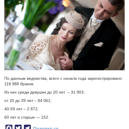
По данным ведомства, всего с начала года зарегистрировано
118 988 браков.
Из них среди девушек до 20 лет – 31 903;
от 20 до 39 лет – 84 061;
40-59 лет – 2 872;
60 лет и старше — 152.
Facebook
Twitter
Telegram
Поделиться