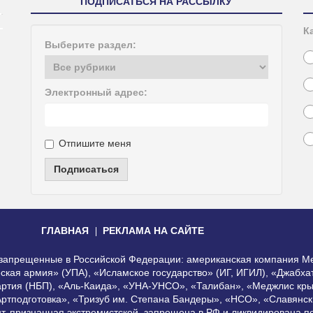
ПОДПИСАТЬСЯ НА РАССЫЛКУ
К
Выберите раздел:
Электронный адрес:
Отпишите меня
Подписаться
ГЛАВНАЯ
РЕКЛАМА НА САЙТЕ
, запрещенные в Российской Федерации: американская компания Me
еская армия» (УПА), «Исламское государство» (ИГ, ИГИЛ), «Джабх
артия (НБП), «Аль-Каида», «УНА-УНСО», «Талибан», «Меджлис кры
Артподготовка», «Тризуб им. Степана Бандеры», «НСО», «Славянск
нт, признанная экстремистской, запрещена в РФ и ликвидирована 