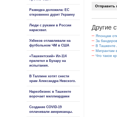
Разведка доложила: ЕС
откровенно дурит Украину
Люди с руками в России
Другие с
нарасхват.
Японцам отк
Узбеков отлавливали на
За бандеров
футбольном ЧМ в США
В Ташкенте 
Мигрантам в
Что такое к
«Ташкентский» Ил-114
прилетел в Бухару на
испытания.
В Таллине хотят снести
храм Александра Невского.
Наркобизнес в Ташкенте
ворочает миллиардами
Создание COVID-19
оплачивали американцы.