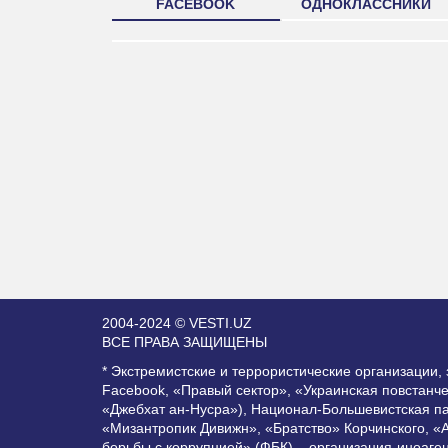
FACEBOOK
ОДНОКЛАССНИКИ
2004-2024 © VESTI.UZ
ВСЕ ПРАВА ЗАЩИЩЕНЫ
* Экстремистские и террористические организации
Facebook, «Правый сектор», «Украинская повстанч
«Джебхат ан-Нусра»), Национал-Большевистская п
«Мизантропик Дивижн», «Братство» Корчинского, «
борьбы с коррупцией» (ФБК) – организация-иноаге