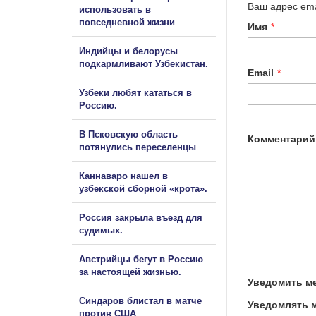
Ваш адрес ema
использовать в
повседневной жизни
Имя
*
Индийцы и белорусы
подкармливают Узбекистан.
Email
*
Узбеки любят кататься в
Россию.
В Псковскую область
Комментарий
потянулись переселенцы
Каннаваро нашел в
узбекской сборной «крота».
Россия закрыла въезд для
судимых.
Австрийцы бегут в Россию
за настоящей жизнью.
Уведомить ме
Синдаров блистал в матче
Уведомлять м
против США