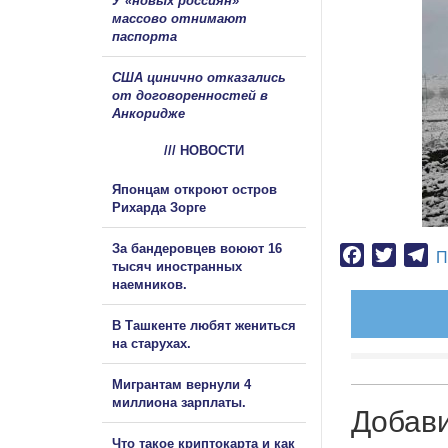
У «новых россиян»
массово отнимают
паспорта
США цинично отказались
от договоренностей в
Анкоридже
/// НОВОСТИ
Японцам откроют остров
Рихарда Зорге
За бандеровцев воюют 16
Facebook
Twitter
Te
П
тысяч иностранных
наемников.
В Ташкенте любят жениться
на старухах.
Мигрантам вернули 4
миллиона зарплаты.
Добав
Что такое криптокарта и как