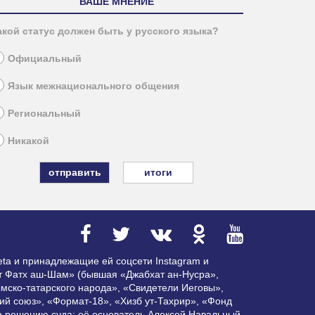
ВАШЕ МНЕНИЕ
акой статус должен быть у русского языка?
Официальный
Язык межнационального общения
Региональный
Никакой
итоги
ta и принадлежащие ей соцсети Instagram и
ат Фатх аш-Шам» (бывшая «Джабхат ан-Нусра»,
мско-татарского народа», «Свидетели Иеговы»,
ий союз», «Формат-18», «Хизб ут-Тахрир», «Фонд
по решению суда; её основатель Алексей Навальный