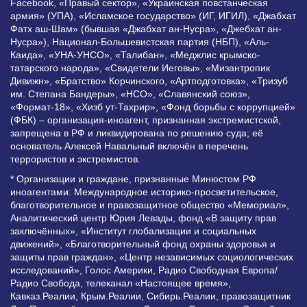
Facebook, «Правый сектор», «Украинская повстанческая
армия» (УПА), «Исламское государство» (ИГ, ИГИЛ), «Джабхат
Фатх аш-Шам» (бывшая «Джабхат ан-Нусра», «Джебхат ан-
Нусра»), Национал-Большевистская партия (НБП), «Аль-
Каида», «УНА-УНСО», «Талибан», «Меджлис крымско-
татарского народа», «Свидетели Иеговы», «Мизантропик
Дивижн», «Братство» Корчинского, «Артподготовка», «Тризуб
им. Степана Бандеры», «НСО», «Славянский союз»,
«Формат-18», «Хизб ут-Тахрир», «Фонд борьбы с коррупцией»
(ФБК) – организация-иноагент, признанная экстремистской,
запрещена в РФ и ликвидирована по решению суда; её
основатель Алексей Навальный включён в перечень
террористов и экстремистов.
* Организации и граждане, признанные Минюстом РФ
иноагентами: Международное историко-просветительское,
благотворительное и правозащитное общество «Мемориал»,
Аналитический центр Юрия Левады, фонд «В защиту прав
заключённых», «Институт глобализации и социальных
движений», «Благотворительный фонд охраны здоровья и
защиты прав граждан», «Центр независимых социологических
исследований», Голос Америки, Радио Свободная Европа/
Радио Свобода, телеканал «Настоящее время»,
Кавказ.Реалии, Крым.Реалии, Сибирь.Реалии, правозащитник