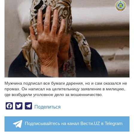
Мужчина подписал все бумаги дарения, но и сам оказался не
промах. Он написал на целительницу заявление в милицию,
где возбудили уголовное дело за мошенничество.
Facebook
Twitter
Telegram
Поделиться
Подписывайтесь на канал Вести.UZ в Telegram