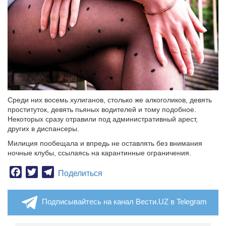
Среди них восемь хулиганов, столько же алкоголиков, девять
проституток, девять пьяных водителей и тому подобное.
Некоторых сразу отравили под административный арест,
других в диспансеры.
Милиция пообещала и впредь не оставлять без внимания
ночные клубы, ссылаясь на карантинные ограничения.
Facebook
Twitter
Telegram
Поделиться
Подписывайтесь на канал Вести.UZ в Telegram