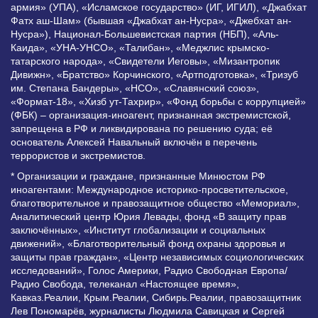
армия» (УПА), «Исламское государство» (ИГ, ИГИЛ), «Джабхат
Фатх аш-Шам» (бывшая «Джабхат ан-Нусра», «Джебхат ан-
Нусра»), Национал-Большевистская партия (НБП), «Аль-
Каида», «УНА-УНСО», «Талибан», «Меджлис крымско-
татарского народа», «Свидетели Иеговы», «Мизантропик
Дивижн», «Братство» Корчинского, «Артподготовка», «Тризуб
им. Степана Бандеры», «НСО», «Славянский союз»,
«Формат-18», «Хизб ут-Тахрир», «Фонд борьбы с коррупцией»
(ФБК) – организация-иноагент, признанная экстремистской,
запрещена в РФ и ликвидирована по решению суда; её
основатель Алексей Навальный включён в перечень
террористов и экстремистов.
* Организации и граждане, признанные Минюстом РФ
иноагентами: Международное историко-просветительское,
благотворительное и правозащитное общество «Мемориал»,
Аналитический центр Юрия Левады, фонд «В защиту прав
заключённых», «Институт глобализации и социальных
движений», «Благотворительный фонд охраны здоровья и
защиты прав граждан», «Центр независимых социологических
исследований», Голос Америки, Радио Свободная Европа/
Радио Свобода, телеканал «Настоящее время»,
Кавказ.Реалии, Крым.Реалии, Сибирь.Реалии, правозащитник
Лев Пономарёв, журналисты Людмила Савицкая и Сергей