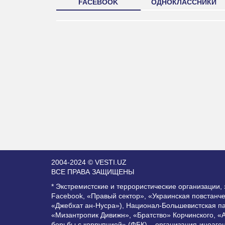
FACEBOOK
ОДНОКЛАССНИКИ
2004-2024 © VESTI.UZ
ВСЕ ПРАВА ЗАЩИЩЕНЫ
* Экстремистские и террористические организации
Facebook, «Правый сектор», «Украинская повстанч
«Джебхат ан-Нусра»), Национал-Большевистская п
«Мизантропик Дивижн», «Братство» Корчинского, «
борьбы с коррупцией» (ФБК) – организация-иноаге