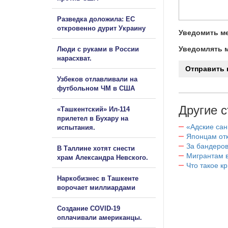
Разведка доложила: ЕС
откровенно дурит Украину
Уведомить ме
Уведомлять м
Люди с руками в России
нарасхват.
Узбеков отлавливали на
футбольном ЧМ в США
Другие с
«Ташкентский» Ил-114
прилетел в Бухару на
«Адские са
испытания.
Японцам отк
За бандеров
В Таллине хотят снести
Мигрантам в
храм Александра Невского.
Что такое к
Наркобизнес в Ташкенте
ворочает миллиардами
Создание COVID-19
оплачивали американцы.