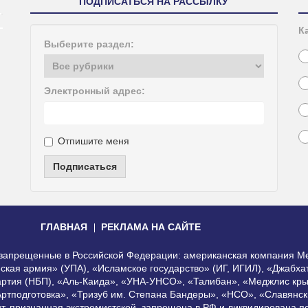
ПОДПИСАТЬСЯ НА РАССЫЛКУ
К
Выберите раздел:
Электронный адрес:
Отпишите меня
Подписаться
ГЛАВНАЯ
РЕКЛАМА НА САЙТЕ
, запрещенные в Российской Федерации: американская компания Me
еская армия» (УПА), «Исламское государство» (ИГ, ИГИЛ), «Джабх
артия (НБП), «Аль-Каида», «УНА-УНСО», «Талибан», «Меджлис кры
Артподготовка», «Тризуб им. Степана Бандеры», «НСО», «Славянск
нт, признанная экстремистской, запрещена в РФ и ликвидирована 