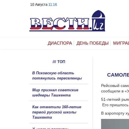
10 Августа
11:16
ДИАСПОРА
ДЕНЬ ПОБЕДЫ
МИГРА
/// ТОП
В Псковскую область
САМОЛЕ
потянулись переселенцы
Рейсовый само
Мир признал советские
сообщили в «У
шедевры Ташкента
51-летний рья
Его пришлось 
Как отметили 160-летие
первой русской школы
В аэропорту х
Ташкента