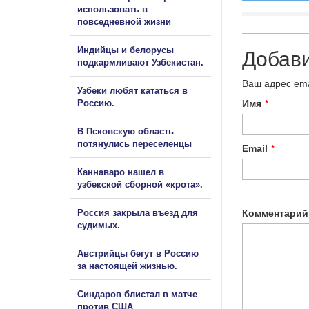
использовать в
повседневной жизни
Индийцы и белорусы
Добав
подкармливают Узбекистан.
Ваш адрес ema
Узбеки любят кататься в
Имя
*
Россию.
В Псковскую область
потянулись переселенцы
Email
*
Каннаваро нашел в
узбекской сборной «крота».
Комментарий
Россия закрыла въезд для
судимых.
Австрийцы бегут в Россию
за настоящей жизнью.
Синдаров блистал в матче
против США