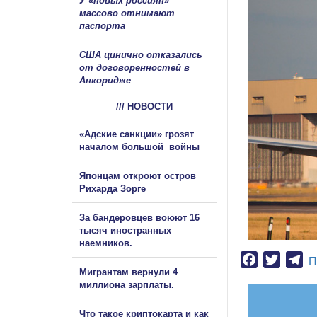
У «новых россиян»
массово отнимают
паспорта
США цинично отказались
от договоренностей в
Анкоридже
/// НОВОСТИ
«Адские санкции» грозят
началом большой войны
Японцам откроют остров
Рихарда Зорге
За бандеровцев воюют 16
тысяч иностранных
наемников.
Facebook
Twitter
Te
П
Мигрантам вернули 4
миллиона зарплаты.
Что такое криптокарта и как