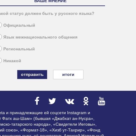
ВАШЕ МНЕНИЕ
акой статус должен быть у русского языка?
Официальный
Язык межнационального общения
Региональный
Никакой
итоги
ta и принадлежащие ей соцсети Instagram и
ат Фатх аш-Шам» (бывшая «Джабхат ан-Нусра»,
мско-татарского народа», «Свидетели Иеговы»,
ий союз», «Формат-18», «Хизб ут-Тахрир», «Фонд
по решению суда; её основатель Алексей Навальный