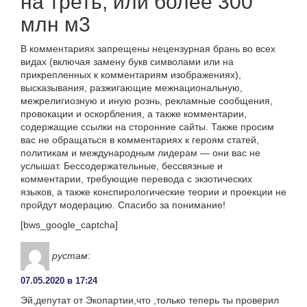
на треть, или более 300
млн м3
В комментариях запрещены нецензурная брань во всех
видах (включая замену букв символами или на
прикрепленных к комментариям изображениях),
высказывания, разжигающие межнациональную,
межрелигиозную и иную рознь, рекламные сообщения,
провокации и оскорбления, а также комментарии,
содержащие ссылки на сторонние сайты. Также просим
вас не обращаться в комментариях к героям статей,
политикам и международным лидерам — они вас не
услышат. Бессодержательные, бессвязные и
комментарии, требующие перевода с экзотических
языков, а также конспирологические теории и проекции не
пройдут модерацию. Спасибо за понимание!
[bws_google_captcha]
рустам
:
07.05.2020 в 17:24
Эй,депутат от Экопартии,что ,только теперь ты проверил