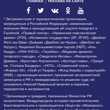
ГЛАВНАЯ
РЕКЛАМА НА САЙТЕ
* Экстремистские и террористические организации,
запрещенные в Российской Федерации: американская
компания Meta и принадлежащие ей соцсети Instagram и
Facebook, «Правый сектор», «Украинская повстанческая
армия» (УПА), «Исламское государство» (ИГ, ИГИЛ), «Джабхат
Фатх аш-Шам» (бывшая «Джабхат ан-Нусра», «Джебхат ан-
Нусра»), Национал-Большевистская партия (НБП), «Аль-
Каида», «УНА-УНСО», «Талибан», «Меджлис крымско-
татарского народа», «Свидетели Иеговы», «Мизантропик
Дивижн», «Братство» Корчинского, «Артподготовка», «Тризуб
им. Степана Бандеры», «НСО», «Славянский союз»,
«Формат-18», «Хизб ут-Тахрир», «Фонд борьбы с коррупцией»
(ФБК) – организация-иноагент, признанная экстремистской,
запрещена в РФ и ликвидирована по решению суда; её
основатель Алексей Навальный включён в перечень
террористов и экстремистов.
* Организации и граждане, признанные Минюстом РФ
иноагентами: Международное историко-просветительское,
благотворительное и правозащитное общество «Мемориал»,
Аналитический центр Юрия Левады, фонд «В защиту прав