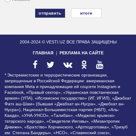
итоги
2004-2024 © VESTI.UZ
ВСЕ ПРАВА ЗАЩИЩЕНЫ
ГЛАВНАЯ
РЕКЛАМА НА САЙТЕ
* Экстремистские и террористические организации,
запрещенные в Российской Федерации: американская
компания Meta и принадлежащие ей соцсети Instagram и
Facebook, «Правый сектор», «Украинская повстанческая
армия» (УПА), «Исламское государство» (ИГ, ИГИЛ), «Джабхат
Фатх аш-Шам» (бывшая «Джабхат ан-Нусра», «Джебхат ан-
Нусра»), Национал-Большевистская партия (НБП), «Аль-
Каида», «УНА-УНСО», «Талибан», «Меджлис крымско-
татарского народа», «Свидетели Иеговы», «Мизантропик
Дивижн», «Братство» Корчинского, «Артподготовка», «Тризуб
им. Степана Бандеры», «НСО», «Славянский союз»,