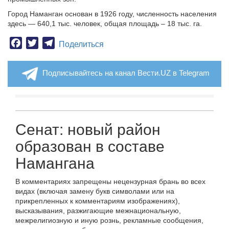
Город Наманган основан в 1926 году, численность населения
здесь — 640,1 тыс. человек, общая площадь – 18 тыс. га.
Facebook
Twitter
Telegram
Поделиться
Подписывайтесь на канал Вести.UZ в Telegram
Сенат: новый район
образован в составе
Намангана
В комментариях запрещены нецензурная брань во всех
видах (включая замену букв символами или на
прикрепленных к комментариям изображениях),
высказывания, разжигающие межнациональную,
межрелигиозную и иную рознь, рекламные сообщения,