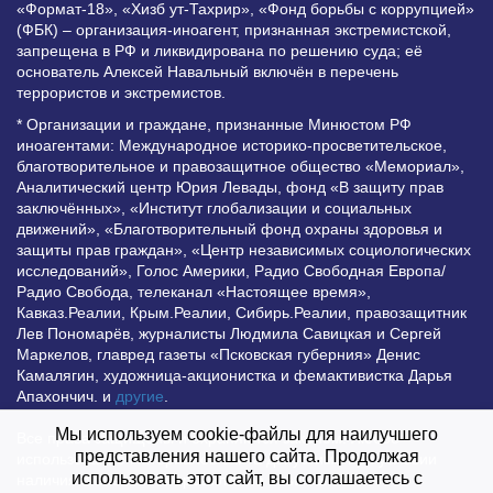
«Формат-18», «Хизб ут-Тахрир», «Фонд борьбы с коррупцией»
(ФБК) – организация-иноагент, признанная экстремистской,
запрещена в РФ и ликвидирована по решению суда; её
основатель Алексей Навальный включён в перечень
террористов и экстремистов.
* Организации и граждане, признанные Минюстом РФ
иноагентами: Международное историко-просветительское,
благотворительное и правозащитное общество «Мемориал»,
Аналитический центр Юрия Левады, фонд «В защиту прав
заключённых», «Институт глобализации и социальных
движений», «Благотворительный фонд охраны здоровья и
защиты прав граждан», «Центр независимых социологических
исследований», Голос Америки, Радио Свободная Европа/
Радио Свобода, телеканал «Настоящее время»,
Кавказ.Реалии, Крым.Реалии, Сибирь.Реалии, правозащитник
Лев Пономарёв, журналисты Людмила Савицкая и Сергей
Маркелов, главред газеты «Псковская губерния» Денис
Камалягин, художница-акционистка и фемактивистка Дарья
Апахончич. и
другие
.
Мы используем cookie-файлы для наилучшего
Все права защищены и охраняются законом. Любое
представления нашего сайта. Продолжая
использование материалов сайта допустимо при условии
использовать этот сайт, вы соглашаетесь с
наличия активной гиперссылки на Vesti.UZ.