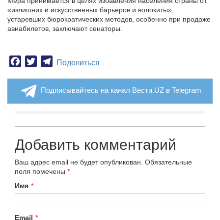
Мера принимается в целях избавления населения страны от
«излишних и искусственных барьеров и волокиты»,
устаревших бюрократических методов, особенно при продаже
авиабилетов, заключают сенаторы.
Facebook
Twitter
Telegram
Поделиться
Подписывайтесь на канал Вести.UZ в Telegram
Добавить комментарий
Ваш адрес email не будет опубликован.
Обязательные
поля помечены
*
Имя
*
Email
*