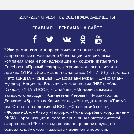
2004-2024 © VESTI.UZ
ВСЕ ПРАВА ЗАЩИЩЕНЫ
ГЛАВНАЯ
РЕКЛАМА НА САЙТЕ
* Экстремистские и террористические организации,
запрещенные в Российской Федерации: американская
компания Meta и принадлежащие ей соцсети Instagram и
Facebook, «Правый сектор», «Украинская повстанческая
армия» (УПА), «Исламское государство» (ИГ, ИГИЛ), «Джабхат
Фатх аш-Шам» (бывшая «Джабхат ан-Нусра», «Джебхат ан-
Нусра»), Национал-Большевистская партия (НБП), «Аль-
Каида», «УНА-УНСО», «Талибан», «Меджлис крымско-
татарского народа», «Свидетели Иеговы», «Мизантропик
Дивижн», «Братство» Корчинского, «Артподготовка», «Тризуб
им. Степана Бандеры», «НСО», «Славянский союз»,
«Формат-18», «Хизб ут-Тахрир», «Фонд борьбы с коррупцией»
(ФБК) – организация-иноагент, признанная экстремистской,
запрещена в РФ и ликвидирована по решению суда; её
основатель Алексей Навальный включён в перечень