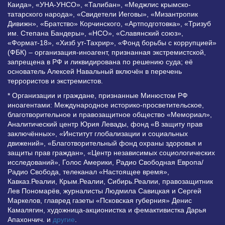
Каида», «УНА-УНСО», «Талибан», «Меджлис крымско-
татарского народа», «Свидетели Иеговы», «Мизантропик
Дивижн», «Братство» Корчинского, «Артподготовка», «Тризуб
им. Степана Бандеры», «НСО», «Славянский союз»,
«Формат-18», «Хизб ут-Тахрир», «Фонд борьбы с коррупцией»
(ФБК) – организация-иноагент, признанная экстремистской,
запрещена в РФ и ликвидирована по решению суда; её
основатель Алексей Навальный включён в перечень
террористов и экстремистов.
* Организации и граждане, признанные Минюстом РФ
иноагентами: Международное историко-просветительское,
благотворительное и правозащитное общество «Мемориал»,
Аналитический центр Юрия Левады, фонд «В защиту прав
заключённых», «Институт глобализации и социальных
движений», «Благотворительный фонд охраны здоровья и
защиты прав граждан», «Центр независимых социологических
исследований», Голос Америки, Радио Свободная Европа/
Радио Свобода, телеканал «Настоящее время»,
Кавказ.Реалии, Крым.Реалии, Сибирь.Реалии, правозащитник
Лев Пономарёв, журналисты Людмила Савицкая и Сергей
Маркелов, главред газеты «Псковская губерния» Денис
Камалягин, художница-акционистка и фемактивистка Дарья
Апахончич. и
другие
.