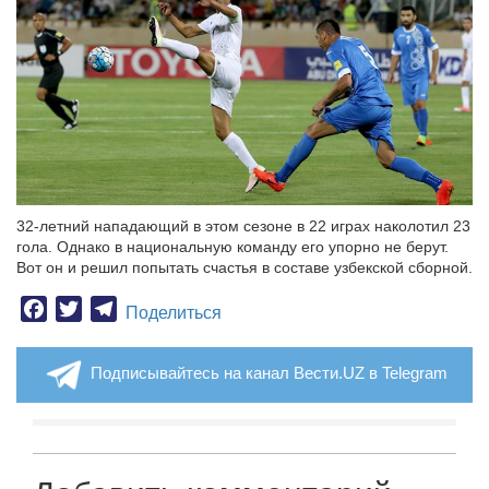
32-летний нападающий в этом сезоне в 22 играх наколотил 23
гола. Однако в национальную команду его упорно не берут.
Вот он и решил попытать счастья в составе узбекской сборной.
Facebook
Twitter
Telegram
Поделиться
Подписывайтесь на канал Вести.UZ в Telegram