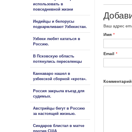
использовать в
повседневной жизни
Добав
Индийцы и белорусы
Ваш адрес ema
подкармливают Узбекистан.
Имя
*
Узбеки любят кататься в
Россию.
Email
*
В Псковскую область
потянулись переселенцы
Каннаваро нашел в
узбекской сборной «крота».
Комментарий
Россия закрыла въезд для
судимых.
Австрийцы бегут в Россию
за настоящей жизнью.
Синдаров блистал в матче
против США