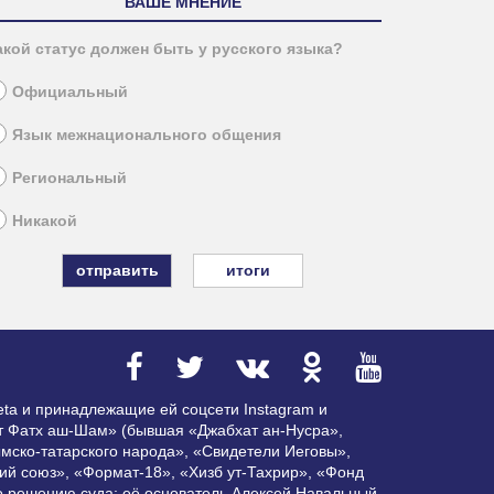
ВАШЕ МНЕНИЕ
акой статус должен быть у русского языка?
Официальный
Язык межнационального общения
Региональный
Никакой
итоги
ta и принадлежащие ей соцсети Instagram и
ат Фатх аш-Шам» (бывшая «Джабхат ан-Нусра»,
мско-татарского народа», «Свидетели Иеговы»,
ий союз», «Формат-18», «Хизб ут-Тахрир», «Фонд
по решению суда; её основатель Алексей Навальный