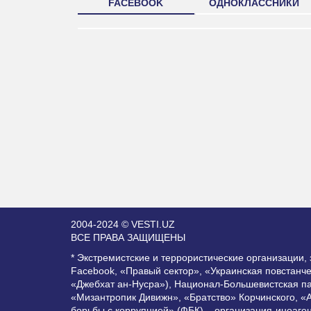
FACEBOOK
ОДНОКЛАССНИКИ
2004-2024 © VESTI.UZ
ВСЕ ПРАВА ЗАЩИЩЕНЫ
* Экстремистские и террористические организации
Facebook, «Правый сектор», «Украинская повстанч
«Джебхат ан-Нусра»), Национал-Большевистская п
«Мизантропик Дивижн», «Братство» Корчинского, «
борьбы с коррупцией» (ФБК) – организация-иноаге