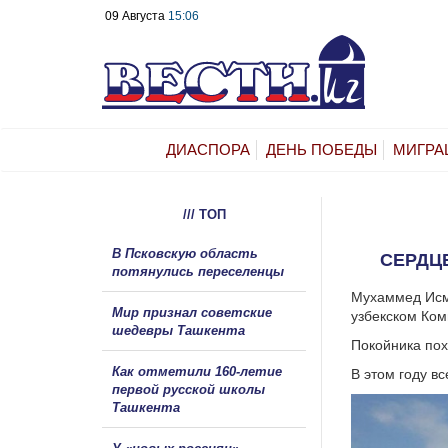
09 Августа
15:06
ДИАСПОРА
ДЕНЬ ПОБЕДЫ
МИГРА
/// ТОП
В Псковскую область
СЕРДЦ
потянулись переселенцы
Мухаммед Исма
Мир признал советские
узбекском Ком
шедевры Ташкента
Покойника пох
Как отметили 160-летие
В этом году в
первой русской школы
Ташкента