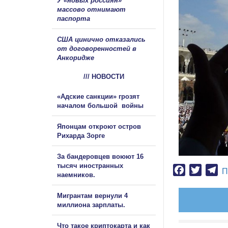
У «новых россиян»
массово отнимают
паспорта
США цинично отказались
от договоренностей в
Анкоридже
/// НОВОСТИ
«Адские санкции» грозят
началом большой войны
Японцам откроют остров
Рихарда Зорге
За бандеровцев воюют 16
тысяч иностранных
Facebook
Twitter
Te
П
наемников.
Мигрантам вернули 4
миллиона зарплаты.
Что такое криптокарта и как