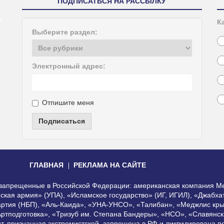
ПОДПИСАТЬСЯ НА РАССЫЛКУ
К
Выберите раздел:
Электронный адрес:
Отпишите меня
Подписаться
ГЛАВНАЯ
РЕКЛАМА НА САЙТЕ
, запрещенные в Российской Федерации: американская компания Me
еская армия» (УПА), «Исламское государство» (ИГ, ИГИЛ), «Джабх
артия (НБП), «Аль-Каида», «УНА-УНСО», «Талибан», «Меджлис кры
Артподготовка», «Тризуб им. Степана Бандеры», «НСО», «Славянск
нт, признанная экстремистской, запрещена в РФ и ликвидирована 