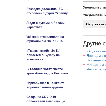
Уведомить ме
Разведка доложила: ЕС
откровенно дурит Украину
Уведомлять м
Люди с руками в России
нарасхват.
Узбеков отлавливали на
футбольном ЧМ в США
Другие с
«Ташкентский» Ил-114
«Адские са
прилетел в Бухару на
Японцам отк
испытания.
За бандеров
Мигрантам в
В Таллине хотят снести
Что такое к
храм Александра Невского.
Наркобизнес в Ташкенте
ворочает миллиардами
Создание COVID-19
оплачивали американцы.