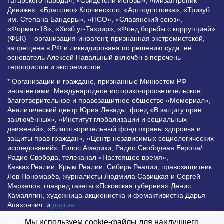
татарского народа», «Свидетели Иеговы», «Мизантропик
Дивижн», «Братство» Корчинского, «Артподготовка», «Тризуб
им. Степана Бандеры», «НСО», «Славянский союз»,
«Формат-18», «Хизб ут-Тахрир», «Фонд борьбы с коррупцией»
(ФБК) – организация-иноагент, признанная экстремистской,
запрещена в РФ и ликвидирована по решению суда; её
основатель Алексей Навальный включён в перечень
террористов и экстремистов.
* Организации и граждане, признанные Минюстом РФ
иноагентами: Международное историко-просветительское,
благотворительное и правозащитное общество «Мемориал»,
Аналитический центр Юрия Левады, фонд «В защиту прав
заключённых», «Институт глобализации и социальных
движений», «Благотворительный фонд охраны здоровья и
защиты прав граждан», «Центр независимых социологических
исследований», Голос Америки, Радио Свободная Европа/
Радио Свобода, телеканал «Настоящее время»,
Кавказ.Реалии, Крым.Реалии, Сибирь.Реалии, правозащитник
Лев Пономарёв, журналисты Людмила Савицкая и Сергей
Маркелов, главред газеты «Псковская губерния» Денис
Камалягин, художница-акционистка и фемактивистка Дарья
Апахончич. и
другие
.
Мы используем cookie-файлы для наилучшего
Все права защищены и охраняются законом. Любое