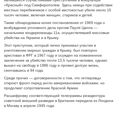
являвшихся соучастниками преступлений в концлагере
«Красный» под Симферополем. Здесь немцы при содействии
местных перебежчиков с особой жестокостью убили около 15
тысяч человек, включая женщин, стариков и детей.
Также обнародована копия постановления от 1969 года о
возбуждении уголовного дела против Пауля Цаппа —
начальника зондеркоманды 11a, осуществлявшей массовые
убийства на Украине и в Крыму.
Этот преступник, который лично принимал участие в
уничтожении мирных граждан в Крыму, был повторно
арестован в ФРГ в 1967 году и осужден на пожизненное
заключение за убийство почти 13,5 тысячи человек, однако
вышел на свободу в 1986 году и прожил долгую жизнь,
скончавшись в 94 года.
Среди прочих — договоренности о том, что гитлеровцы
откроют фронт перед англо-американскими войсками, но
продолжат сопротивление Красной Армии.
Расшифровку соответствующей телеграммы резидентура
советской внешней разведки в Британии передала из Лондона
в Москву в апреле 1945 года.