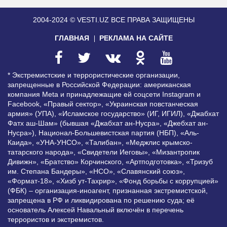
2004-2024 © VESTI.UZ
ВСЕ ПРАВА ЗАЩИЩЕНЫ
ГЛАВНАЯ
РЕКЛАМА НА САЙТЕ
* Экстремистские и террористические организации,
запрещенные в Российской Федерации: американская
компания Meta и принадлежащие ей соцсети Instagram и
Facebook, «Правый сектор», «Украинская повстанческая
армия» (УПА), «Исламское государство» (ИГ, ИГИЛ), «Джабхат
Фатх аш-Шам» (бывшая «Джабхат ан-Нусра», «Джебхат ан-
Нусра»), Национал-Большевистская партия (НБП), «Аль-
Каида», «УНА-УНСО», «Талибан», «Меджлис крымско-
татарского народа», «Свидетели Иеговы», «Мизантропик
Дивижн», «Братство» Корчинского, «Артподготовка», «Тризуб
им. Степана Бандеры», «НСО», «Славянский союз»,
«Формат-18», «Хизб ут-Тахрир», «Фонд борьбы с коррупцией»
(ФБК) – организация-иноагент, признанная экстремистской,
запрещена в РФ и ликвидирована по решению суда; её
основатель Алексей Навальный включён в перечень
террористов и экстремистов.