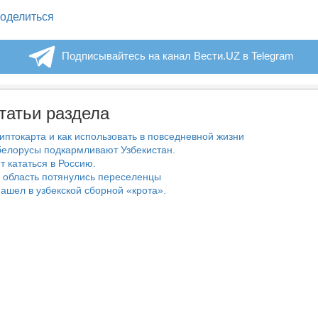
legram
оделиться
Подписывайтесь на канал Вести.UZ в Telegram
татьи раздела
риптокарта и как использовать в повседневной жизни
белорусы подкармливают Узбекистан.
т кататься в Россию.
 область потянулись переселенцы
ашел в узбекской сборной «крота».