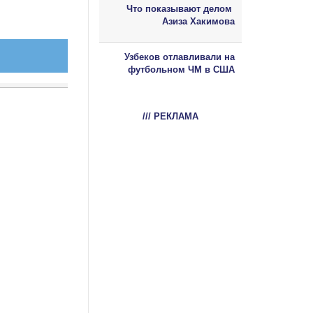
Что показывают делом
Азиза Хакимова
Узбеков отлавливали на
футбольном ЧМ в США
/// РЕКЛАМА