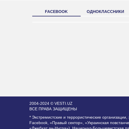
FACEBOOK
ОДНОКЛАССНИКИ
2004-2024 © VESTI.UZ
ВСЕ ПРАВА ЗАЩИЩЕНЫ
* Экстремистские и террористические организации
Facebook, «Правый сектор», «Украинская повстанч
«Джебхат ан-Нусра»), Национал-Большевистская п