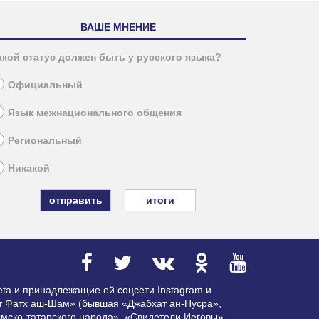
ВАШЕ МНЕНИЕ
акой статус должен быть у русского языка?
Официальный
Язык межнационального общения
Региональный
Никакой
итоги
ta и принадлежащие ей соцсети Instagram и
ат Фатх аш-Шам» (бывшая «Джабхат ан-Нусра»,
мско-татарского народа», «Свидетели Иеговы»,