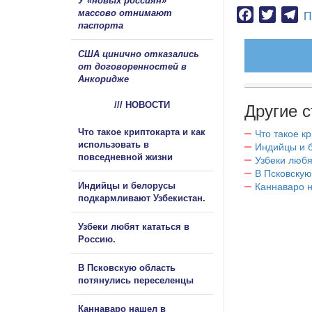
У «новых россиян»
массово отнимают
Facebook
Twitter
Te
П
паспорта
США цинично отказались
от договоренностей в
Анкоридже
/// НОВОСТИ
Другие с
Что такое криптокарта и как
Что такое к
использовать в
Индийцы и 
повседневной жизни
Узбеки любя
В Псковскую
Индийцы и белорусы
Каннаваро н
подкармливают Узбекистан.
Узбеки любят кататься в
Россию.
В Псковскую область
потянулись переселенцы
Каннаваро нашел в