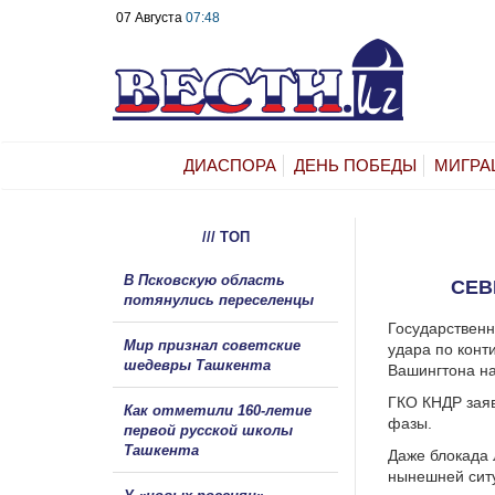
07 Августа
07:48
ДИАСПОРА
ДЕНЬ ПОБЕДЫ
МИГРА
/// ТОП
В Псковскую область
СЕВ
потянулись переселенцы
Государственн
Мир признал советские
удара по конт
шедевры Ташкента
Вашингтона на
ГКО КНДР заяв
Как отметили 160-летие
фазы.
первой русской школы
Ташкента
Даже блокада 
нынешней ситу