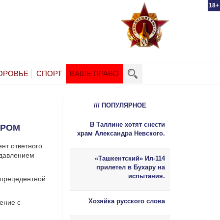
18+
ОРОВЬЕ
СПОРТ
ВАШЕ ПРАВО
/// ПОПУЛЯРНОЕ
В Таллине хотят снести
АРОМ
храм Александра Невского.
нт ответного
 давлением
«Ташкентский» Ил-114
прилетел в Бухару на
испытания.
спрецедентной
Хозяйка русского слова
ение с