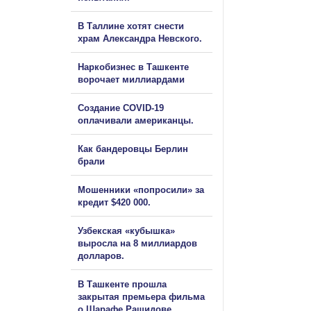
В Таллине хотят снести
храм Александра Невского.
Наркобизнес в Ташкенте
ворочает миллиардами
Создание COVID-19
оплачивали американцы.
Как бандеровцы Берлин
брали
Мошенники «попросили» за
кредит $420 000.
Узбекская «кубышка»
выросла на 8 миллиардов
долларов.
В Ташкенте прошла
закрытая премьера фильма
о Шарафе Рашидове.