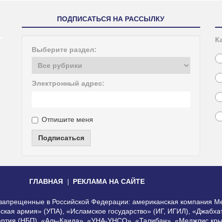
ПОДПИСАТЬСЯ НА РАССЫЛКУ
К
Выберите раздел:
Электронный адрес:
Отпишите меня
Подписаться
ГЛАВНАЯ
РЕКЛАМА НА САЙТЕ
, запрещенные в Российской Федерации: американская компания Me
еская армия» (УПА), «Исламское государство» (ИГ, ИГИЛ), «Джабх
артия (НБП), «Аль-Каида», «УНА-УНСО», «Талибан», «Меджлис кры