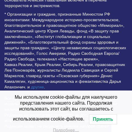
основатель Алексей Навальный включён в перечень
террористов и экстремистов.
* Организации и граждане, признанные Минюстом РФ
иноагентами: Международное историко-просветительское,
благотворительное и правозащитное общество «Мемориал»,
Аналитический центр Юрия Левады, фонд «В защиту прав
заключённых», «Институт глобализации и социальных
движений», «Благотворительный фонд охраны здоровья и
защиты прав граждан», «Центр независимых социологических
исследований», Голос Америки, Радио Свободная Европа/
Радио Свобода, телеканал «Настоящее время»,
Кавказ.Реалии, Крым.Реалии, Сибирь.Реалии, правозащитник
Лев Пономарёв, журналисты Людмила Савицкая и Сергей
Маркелов, главред газеты «Псковская губерния» Денис
Камалягин, художница-акционистка и фемактивистка Дарья
Апахончич. и
другие
.
Мы используем cookie-файлы для наилучшего
Все права защищены и охраняются законом. Любое
представления нашего сайта. Продолжая
использование материалов сайта допустимо при условии
использовать этот сайт, вы соглашаетесь с
наличия активной гиперссылки на Vesti.UZ.
Редакция не несет ответственности за достоверность
использованием cookie-файлов.
Принять
информации, опубликованной в рекламных объявлениях.
Редакция может не разделять мнения авторов статей
Подробнее…