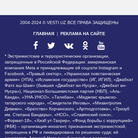
2004-2024 © VESTI.UZ
ВСЕ ПРАВА ЗАЩИЩЕНЫ
ГЛАВНАЯ
РЕКЛАМА НА САЙТЕ
* Экстремистские и террористические организации,
запрещенные в Российской Федерации: американская
компания Meta и принадлежащие ей соцсети Instagram и
Facebook, «Правый сектор», «Украинская повстанческая
армия» (УПА), «Исламское государство» (ИГ, ИГИЛ), «Джабхат
Фатх аш-Шам» (бывшая «Джабхат ан-Нусра», «Джебхат ан-
Нусра»), Национал-Большевистская партия (НБП), «Аль-
Каида», «УНА-УНСО», «Талибан», «Меджлис крымско-
татарского народа», «Свидетели Иеговы», «Мизантропик
Дивижн», «Братство» Корчинского, «Артподготовка», «Тризуб
им. Степана Бандеры», «НСО», «Славянский союз»,
«Формат-18», «Хизб ут-Тахрир», «Фонд борьбы с коррупцией»
(ФБК) – организация-иноагент, признанная экстремистской,
запрещена в РФ и ликвидирована по решению суда; её