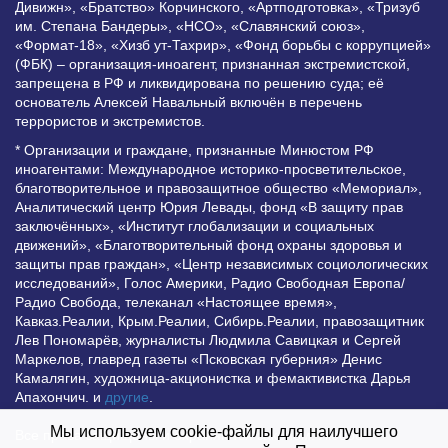
Дивижн», «Братство» Корчинского, «Артподготовка», «Тризуб
им. Степана Бандеры», «НСО», «Славянский союз»,
«Формат-18», «Хизб ут-Тахрир», «Фонд борьбы с коррупцией»
(ФБК) – организация-иноагент, признанная экстремистской,
запрещена в РФ и ликвидирована по решению суда; её
основатель Алексей Навальный включён в перечень
террористов и экстремистов.
* Организации и граждане, признанные Минюстом РФ
иноагентами: Международное историко-просветительское,
благотворительное и правозащитное общество «Мемориал»,
Аналитический центр Юрия Левады, фонд «В защиту прав
заключённых», «Институт глобализации и социальных
движений», «Благотворительный фонд охраны здоровья и
защиты прав граждан», «Центр независимых социологических
исследований», Голос Америки, Радио Свободная Европа/
Радио Свобода, телеканал «Настоящее время»,
Кавказ.Реалии, Крым.Реалии, Сибирь.Реалии, правозащитник
Лев Пономарёв, журналисты Людмила Савицкая и Сергей
Маркелов, главред газеты «Псковская губерния» Денис
Камалягин, художница-акционистка и фемактивистка Дарья
Апахончич. и
другие
.
Мы используем cookie-файлы для наилучшего
Все права защищены и охраняются законом. Любое