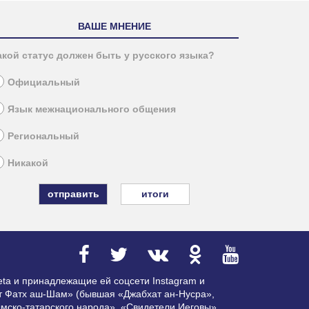
ВАШЕ МНЕНИЕ
акой статус должен быть у русского языка?
Официальный
Язык межнационального общения
Региональный
Никакой
итоги
ta и принадлежащие ей соцсети Instagram и
ат Фатх аш-Шам» (бывшая «Джабхат ан-Нусра»,
мско-татарского народа», «Свидетели Иеговы»,