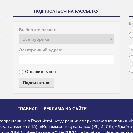
ПОДПИСАТЬСЯ НА РАССЫЛКУ
К
Выберите раздел:
Электронный адрес:
Отпишите меня
Подписаться
ГЛАВНАЯ
РЕКЛАМА НА САЙТЕ
, запрещенные в Российской Федерации: американская компания Me
еская армия» (УПА), «Исламское государство» (ИГ, ИГИЛ), «Джабх
артия (НБП), «Аль-Каида», «УНА-УНСО», «Талибан», «Меджлис кры