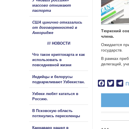
У «новых россиян»
массово отнимают
паспорта
США цинично отказались
от договоренностей в
Тюркский сов
Анкоридже
члена.
/// НОВОСТИ
Ожидается пр
государств.
Что такое криптокарта и как
В рамках преб
использовать в
делегаций, уч
повседневной жизни
Индийцы и белорусы
подкармливают Узбекистан.
Facebook
Twitter
Te
П
Узбеки любят кататься в
Россию.
В Псковскую область
потянулись переселенцы
Каннаваро нашел в