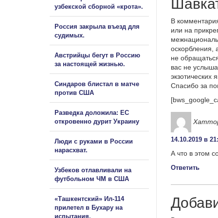
Шавкат
узбекской сборной «крота».
В комментария
Россия закрыла въезд для
или на прикре
судимых.
межнациональ
оскорбления, 
Австрийцы бегут в Россию
не обращаться
за настоящей жизнью.
вас не услыша
экзотических 
Синдаров блистал в матче
Спасибо за п
против США
[bws_google_c
Разведка доложила: ЕС
Хатто
откровенно дурит Украину
14.10.2019 в 21
Люди с руками в России
нарасхват.
А что в этом 
Ответить
Узбеков отлавливали на
футбольном ЧМ в США
Добав
«Ташкентский» Ил-114
прилетел в Бухару на
испытания.