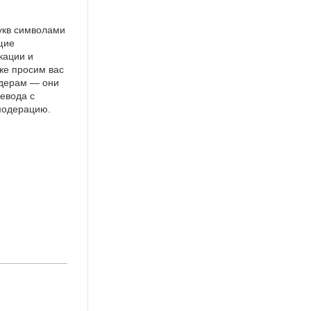
укв символами
щие
кации и
же просим вас
идерам — они
евода с
 модерацию.