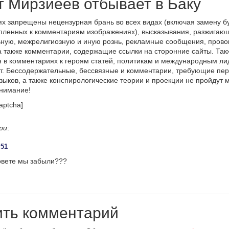
 Мирзиёев отбывает в Баку
х запрещены нецензурная брань во всех видах (включая замену б
пленных к комментариям изображениях), высказывания, разжигаю
ную, межрелигиозную и иную рознь, рекламные сообщения, прово
а также комментарии, содержащие ссылки на сторонние сайты. Так
 в комментариях к героям статей, политикам и международным л
т. Бессодержательные, бессвязные и комментарии, требующие пер
языков, а также конспирологические теории и проекции не пройдут
онимание!
aptcha]
ри
:
:51
совете мы забыли???
ить комментарий