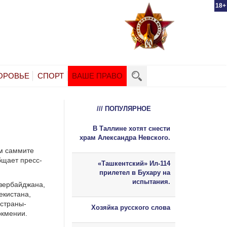
18+
ОРОВЬЕ
СПОРТ
ВАШЕ ПРАВО
/// ПОПУЛЯРНОЕ
В Таллине хотят снести
храм Александра Невского.
ом саммите
бщает пресс-
«Ташкентский» Ил-114
прилетел в Бухару на
испытания.
Азербайджана,
екистана,
 страны-
Хозяйка русского слова
ркмении.