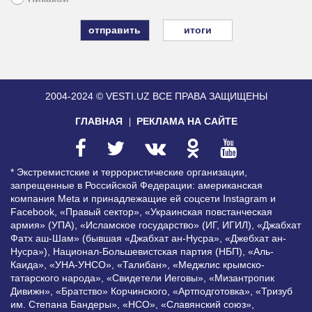
итоги
2004-2024 © VESTI.UZ
ВСЕ ПРАВА ЗАЩИЩЕНЫ
ГЛАВНАЯ
РЕКЛАМА НА САЙТЕ
* Экстремистские и террористические организации,
запрещенные в Российской Федерации: американская
компания Meta и принадлежащие ей соцсети Instagram и
Facebook, «Правый сектор», «Украинская повстанческая
армия» (УПА), «Исламское государство» (ИГ, ИГИЛ), «Джабхат
Фатх аш-Шам» (бывшая «Джабхат ан-Нусра», «Джебхат ан-
Нусра»), Национал-Большевистская партия (НБП), «Аль-
Каида», «УНА-УНСО», «Талибан», «Меджлис крымско-
татарского народа», «Свидетели Иеговы», «Мизантропик
Дивижн», «Братство» Корчинского, «Артподготовка», «Тризуб
им. Степана Бандеры», «НСО», «Славянский союз»,