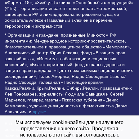
«Формат-18», «Хизб ут-Тахрир», «Фонд борьбы с коррупцией»
(ФБК) – организация-иноагент, признанная экстремистской,
запрещена в РФ и ликвидирована по решению суда; её
основатель Алексей Навальный включён в перечень
террористов и экстремистов.
* Организации и граждане, признанные Минюстом РФ
иноагентами: Международное историко-просветительское,
благотворительное и правозащитное общество «Мемориал»,
Аналитический центр Юрия Левады, фонд «В защиту прав
заключённых», «Институт глобализации и социальных
движений», «Благотворительный фонд охраны здоровья и
защиты прав граждан», «Центр независимых социологических
исследований», Голос Америки, Радио Свободная Европа/
Радио Свобода, телеканал «Настоящее время»,
Кавказ.Реалии, Крым.Реалии, Сибирь.Реалии, правозащитник
Лев Пономарёв, журналисты Людмила Савицкая и Сергей
Маркелов, главред газеты «Псковская губерния» Денис
Камалягин, художница-акционистка и фемактивистка Дарья
Апахончич. и
другие
.
Мы используем cookie-файлы для наилучшего
Все права защищены и охраняются законом. Любое
представления нашего сайта. Продолжая
использование материалов сайта допустимо при условии
использовать этот сайт, вы соглашаетесь с
наличия активной гиперссылки на Vesti.UZ.