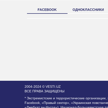
FACEBOOK
ОДНОКЛАССНИКИ
2004-2024 © VESTI.UZ
ВСЕ ПРАВА ЗАЩИЩЕНЫ
* Экстремистские и террористические организации
Facebook, «Правый сектор», «Украинская повстанч
«Джебхат ан-Нусра»), Национал-Большевистская п