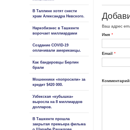
В Таллине хотят снести
Добав
храм Александра Невского.
Ваш адрес ema
Наркобизнес в Ташкенте
ворочает миллиардами
Имя
*
Создание COVID-19
оплачивали американцы.
Email
*
Как бандеровцы Берлин
брали
Мошенники «попросили» за
Комментарий
кредит $420 000.
Узбекская «кубышка»
выросла на 8 миллиардов
долларов.
В Ташкенте прошла
закрытая премьера фильма
о Шарафе Рашидове.