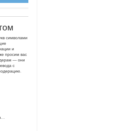
том
укв символами
щие
кации и
же просим вас
идерам — они
евода с
 модерацию.
та…