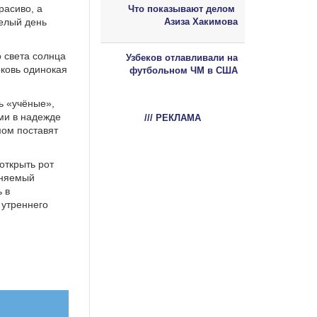
расиво, а
Что показывают делом
белый день
Азиза Хакимова
о света солнца
Узбеков отлавливали на
рковь одинокая
футбольном ЧМ в США
ть «учёные»,
ми в надежде
/// РЕКЛАМА
мом поставят
 открыть рот
еняемый
ь в
 утреннего