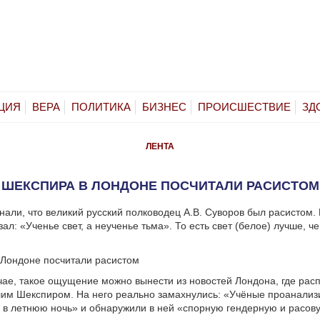
ЦИЯ
ВЕРА
ПОЛИТИКА
БИЗНЕС
ПРОИСШЕСТВИЕ
ЗД
ЛЕНТА
ШЕКСПИРА В ЛОНДОНЕ ПОСЧИТАЛИ РАСИСТОМ
нали, что великий русский полководец А.В. Суворов был расистом. 
ал: «Ученье свет, а неученье тьма». То есть свет (белое) лучше, ч
чае, такое ощущение можно вынести из новостей Лондона, где рас
им Шекспиром. На него реально замахнулись: «Учёные проанализ
в летнюю ночь» и обнаружили в ней «спорную гендерную и расов