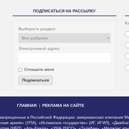
ПОДПИСАТЬСЯ НА РАССЫЛКУ
К
Выберите раздел:
Электронный адрес:
Отпишите меня
Подписаться
ГЛАВНАЯ
РЕКЛАМА НА САЙТЕ
, запрещенные в Российской Федерации: американская компания Me
еская армия» (УПА), «Исламское государство» (ИГ, ИГИЛ), «Джабх
артия (НБП), «Аль-Каида», «УНА-УНСО», «Талибан», «Меджлис кры