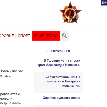
18+
ОРОВЬЕ
СПОРТ
ВАШЕ ПРАВО
/// ПОПУЛЯРНОЕ
В Таллине хотят снести
храм Александра Невского.
Потому что это
ем тьма
«Ташкентский» Ил-114
прилетел в Бухару на
испытания.
правляются с
Хозяйка русского слова
ировали
ую динамику».