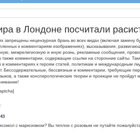
ра в Лондоне посчитали расис
х запрещены нецензурная брань во всех видах (включая замену б
пленных к комментариям изображениях), высказывания, разжигаю
ную, межрелигиозную и иную рознь, рекламные сообщения, прово
а также комментарии, содержащие ссылки на сторонние сайты. Так
 в комментариях к героям статей, политикам и международным л
т. Бессодержательные, бессвязные и комментарии, требующие пер
языков, а также конспирологические теории и проекции не пройдут
онимание!
aptcha]
:
:43
мсомол с марксизмом? Вы теплое с розовым не путайте пожалуйс