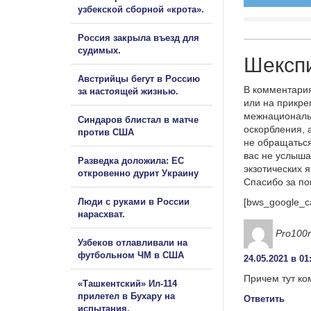
узбекской сборной «крота».
Россия закрыла въезд для
судимых.
Шекспи
Австрийцы бегут в Россию
В комментария
за настоящей жизнью.
или на прикре
межнациональ
Синдаров блистал в матче
оскорбления, 
против США
не обращаться
вас не услыша
Разведка доложила: ЕС
экзотических 
откровенно дурит Украину
Спасибо за п
Люди с руками в России
[bws_google_c
нарасхват.
Pro100r
Узбеков отлавливали на
футбольном ЧМ в США
24.05.2021 в 01
Причем тут ко
«Ташкентский» Ил-114
прилетел в Бухару на
Ответить
испытания.