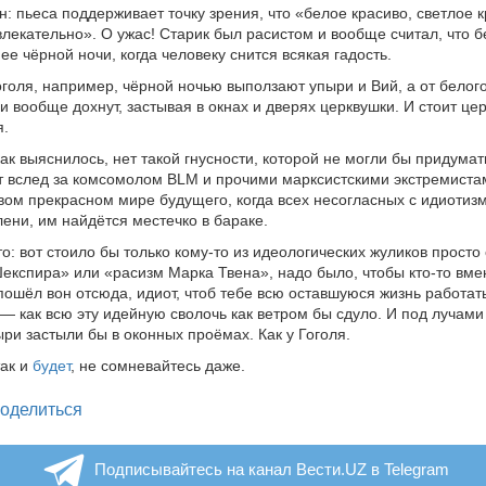
н: пьеса поддерживает точку зрения, что «белое красиво, светлое к
лекательно». О ужас! Старик был расистом и вообще считал, что 
ее чёрной ночи, когда человеку снится всякая гадость.
оголя, например, чёрной ночью выползают упыри и Вий, а от белог
и вообще дохнут, застывая в окнах и дверях церквушки. И стоит це
я.
как выяснилось, нет такой гнусности, которой не могли бы придума
ут вслед за комсомолом BLM и прочими марксистскими экстремиста
новом прекрасном мире будущего, когда всех несогласных с идиотиз
лени, им найдётся местечко в бараке.
о: вот стоило бы только кому-то из идеологических жуликов просто
експира» или «расизм Марка Твена», надо было, чтобы кто-то вм
 пошёл вон отсюда, идиот, чтоб тебе всю оставшуюся жизнь работат
— как всю эту идейную сволочь как ветром бы сдуло. И под лучами
ыри застыли бы в оконных проёмах. Как у Гоголя.
так и
будет
, не сомневайтесь даже.
legram
оделиться
Подписывайтесь на канал Вести.UZ в Telegram