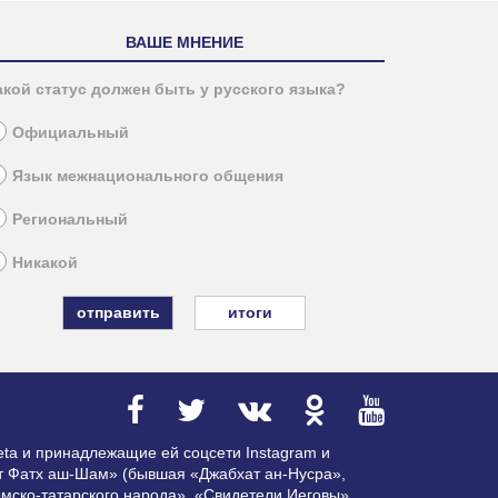
ВАШЕ МНЕНИЕ
акой статус должен быть у русского языка?
Официальный
Язык межнационального общения
Региональный
Никакой
итоги
ta и принадлежащие ей соцсети Instagram и
ат Фатх аш-Шам» (бывшая «Джабхат ан-Нусра»,
мско-татарского народа», «Свидетели Иеговы»,