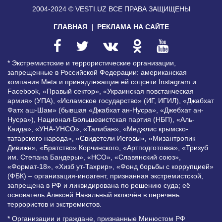
2004-2024 © VESTI.UZ
ВСЕ ПРАВА ЗАЩИЩЕНЫ
ГЛАВНАЯ
РЕКЛАМА НА САЙТЕ
* Экстремистские и террористические организации,
запрещенные в Российской Федерации: американская
компания Meta и принадлежащие ей соцсети Instagram и
Facebook, «Правый сектор», «Украинская повстанческая
армия» (УПА), «Исламское государство» (ИГ, ИГИЛ), «Джабхат
Фатх аш-Шам» (бывшая «Джабхат ан-Нусра», «Джебхат ан-
Нусра»), Национал-Большевистская партия (НБП), «Аль-
Каида», «УНА-УНСО», «Талибан», «Меджлис крымско-
татарского народа», «Свидетели Иеговы», «Мизантропик
Дивижн», «Братство» Корчинского, «Артподготовка», «Тризуб
им. Степана Бандеры», «НСО», «Славянский союз»,
«Формат-18», «Хизб ут-Тахрир», «Фонд борьбы с коррупцией»
(ФБК) – организация-иноагент, признанная экстремистской,
запрещена в РФ и ликвидирована по решению суда; её
основатель Алексей Навальный включён в перечень
террористов и экстремистов.
* Организации и граждане, признанные Минюстом РФ