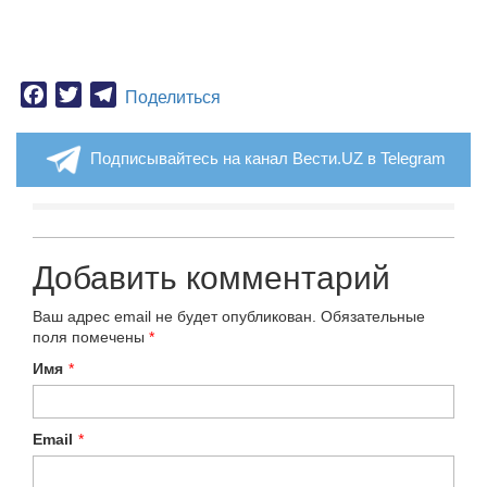
Facebook
Twitter
Telegram
Поделиться
Подписывайтесь на канал Вести.UZ в Telegram
Добавить комментарий
Ваш адрес email не будет опубликован.
Обязательные
поля помечены
*
Имя
*
Email
*