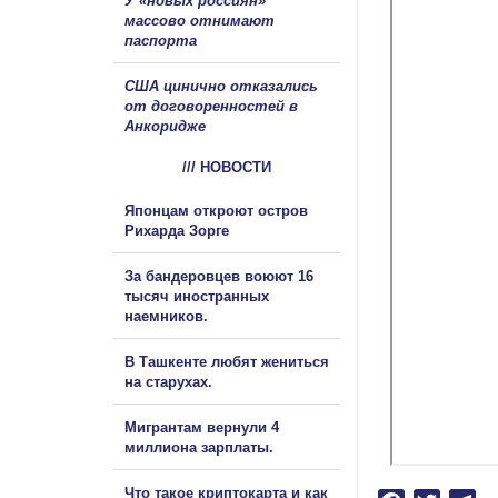
У «новых россиян»
массово отнимают
паспорта
США цинично отказались
от договоренностей в
Анкоридже
/// НОВОСТИ
Японцам откроют остров
Рихарда Зорге
За бандеровцев воюют 16
тысяч иностранных
наемников.
В Ташкенте любят жениться
на старухах.
Мигрантам вернули 4
миллиона зарплаты.
Что такое криптокарта и как