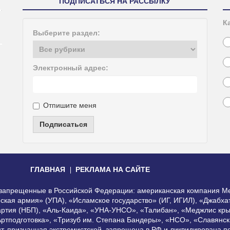
ПОДПИСАТЬСЯ НА РАССЫЛКУ
К
Выберите раздел:
Электронный адрес:
Отпишите меня
Подписаться
ГЛАВНАЯ
РЕКЛАМА НА САЙТЕ
, запрещенные в Российской Федерации: американская компания Me
еская армия» (УПА), «Исламское государство» (ИГ, ИГИЛ), «Джабх
артия (НБП), «Аль-Каида», «УНА-УНСО», «Талибан», «Меджлис кры
Артподготовка», «Тризуб им. Степана Бандеры», «НСО», «Славянск
нт, признанная экстремистской, запрещена в РФ и ликвидирована 