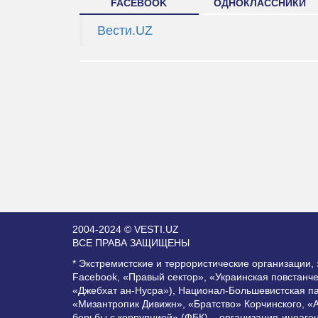
FACEBOOK
ОДНОКЛАССНИКИ
Вести.UZ
2004-2024 © VESTI.UZ
ВСЕ ПРАВА ЗАЩИЩЕНЫ
* Экстремистские и террористические организации
Facebook, «Правый сектор», «Украинская повстанч
«Джебхат ан-Нусра»), Национал-Большевистская п
«Мизантропик Дивижн», «Братство» Корчинского, «
борьбы с коррупцией» (ФБК) – организация-иноаге