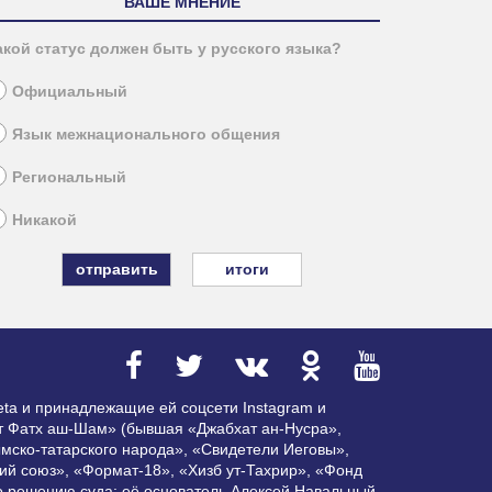
ВАШЕ МНЕНИЕ
акой статус должен быть у русского языка?
Официальный
Язык межнационального общения
Региональный
Никакой
итоги
ta и принадлежащие ей соцсети Instagram и
ат Фатх аш-Шам» (бывшая «Джабхат ан-Нусра»,
мско-татарского народа», «Свидетели Иеговы»,
ий союз», «Формат-18», «Хизб ут-Тахрир», «Фонд
по решению суда; её основатель Алексей Навальный