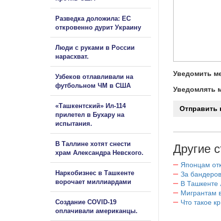
Разведка доложила: ЕС
откровенно дурит Украину
Люди с руками в России
нарасхват.
Уведомить ме
Узбеков отлавливали на
футбольном ЧМ в США
Уведомлять м
«Ташкентский» Ил-114
прилетел в Бухару на
испытания.
В Таллине хотят снести
Другие с
храм Александра Невского.
Японцам отк
Наркобизнес в Ташкенте
За бандеров
ворочает миллиардами
В Ташкенте 
Мигрантам в
Создание COVID-19
Что такое к
оплачивали американцы.