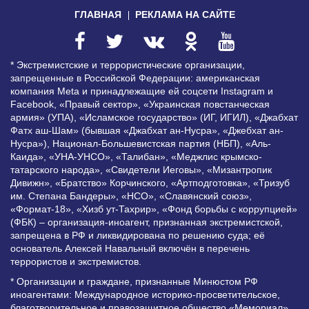
ГЛАВНАЯ
РЕКЛАМА НА САЙТЕ
* Экстремистские и террористические организации,
запрещенные в Российской Федерации: американская
компания Meta и принадлежащие ей соцсети Instagram и
Facebook, «Правый сектор», «Украинская повстанческая
армия» (УПА), «Исламское государство» (ИГ, ИГИЛ), «Джабхат
Фатх аш-Шам» (бывшая «Джабхат ан-Нусра», «Джебхат ан-
Нусра»), Национал-Большевистская партия (НБП), «Аль-
Каида», «УНА-УНСО», «Талибан», «Меджлис крымско-
татарского народа», «Свидетели Иеговы», «Мизантропик
Дивижн», «Братство» Корчинского, «Артподготовка», «Тризуб
им. Степана Бандеры», «НСО», «Славянский союз»,
«Формат-18», «Хизб ут-Тахрир», «Фонд борьбы с коррупцией»
(ФБК) – организация-иноагент, признанная экстремистской,
запрещена в РФ и ликвидирована по решению суда; её
основатель Алексей Навальный включён в перечень
террористов и экстремистов.
* Организации и граждане, признанные Минюстом РФ
иноагентами: Международное историко-просветительское,
благотворительное и правозащитное общество «Мемориал»,