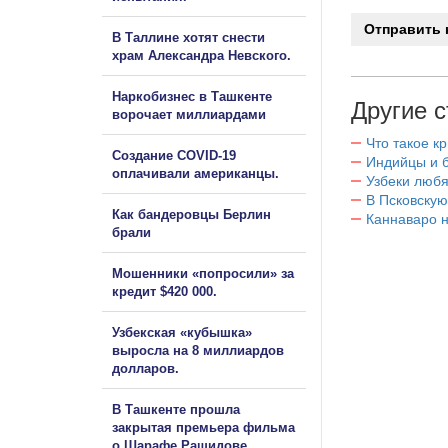
В Таллине хотят снести
храм Александра Невского.
Наркобизнес в Ташкенте
Другие с
ворочает миллиардами
Что такое к
Создание COVID-19
Индийцы и 
оплачивали американцы.
Узбеки любя
В Псковскую
Как бандеровцы Берлин
Каннаваро н
брали
Мошенники «попросили» за
кредит $420 000.
Узбекская «кубышка»
выросла на 8 миллиардов
долларов.
В Ташкенте прошла
закрытая премьера фильма
о Шарафе Рашидове.