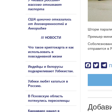
У «новых россиян»
массово отнимают
паспорта
США цинично отказались
от договоренностей в
Анкоридже
Шторм парали
Премьер-минис
/// НОВОСТИ
Соболезновани
Что такое криптокарта и как
отправится в 
использовать в
повседневной жизни
Facebook
Twitter
Te
П
Индийцы и белорусы
подкармливают Узбекистан.
Узбеки любят кататься в
Россию.
В Псковскую область
потянулись переселенцы
Добав
Каннаваро нашел в