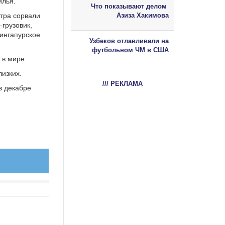
илья.
Что показывают делом
тра сорвали
Азиза Хакимова
грузовик,
сингапурское
Узбеков отлавливали на
футбольном ЧМ в США
 в мире.
изких.
/// РЕКЛАМА
в декабре