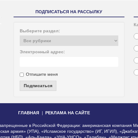
ПОДПИСАТЬСЯ НА РАССЫЛКУ
К
Выберите раздел:
Электронный адрес:
Отпишите меня
Подписаться
ГЛАВНАЯ
РЕКЛАМА НА САЙТЕ
, запрещенные в Российской Федерации: американская компания Me
еская армия» (УПА), «Исламское государство» (ИГ, ИГИЛ), «Джабх
артия (НБП), «Аль-Каида», «УНА-УНСО», «Талибан», «Меджлис кры