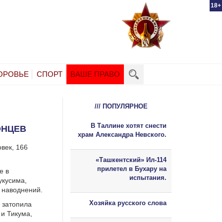
18+
ОРОВЬЕ
СПОРТ
ВАШЕ ПРАВО
/// ПОПУЛЯРНОЕ
В Таллине хотят снести
ОНЦЕВ
храм Александра Невского.
век, 166
«Ташкентский» Ил-114
прилетел в Бухару на
е в
испытания.
укусима,
т наводнений.
Хозяйка русского слова
 затопила
 и Тикума,