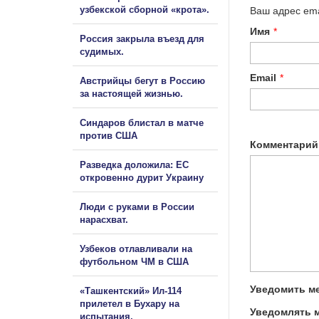
узбекской сборной «крота».
Ваш адрес ema
Имя
*
Россия закрыла въезд для
судимых.
Email
*
Австрийцы бегут в Россию
за настоящей жизнью.
Синдаров блистал в матче
против США
Комментарий
Разведка доложила: ЕС
откровенно дурит Украину
Люди с руками в России
нарасхват.
Узбеков отлавливали на
футбольном ЧМ в США
Уведомить ме
«Ташкентский» Ил-114
прилетел в Бухару на
Уведомлять м
испытания.