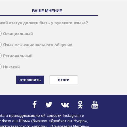
ВАШЕ МНЕНИЕ
акой статус должен быть у русского языка?
Официальный
Язык межнационального общения
Региональный
Никакой
итоги
ta и принадлежащие ей соцсети Instagram и
ат Фатх аш-Шам» (бывшая «Джабхат ан-Нусра»,
мско-татарского народа», «Свидетели Иеговы»,