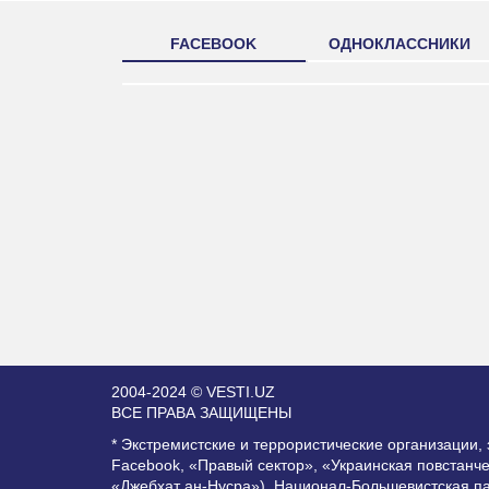
FACEBOOK
ОДНОКЛАССНИКИ
2004-2024 © VESTI.UZ
ВСЕ ПРАВА ЗАЩИЩЕНЫ
* Экстремистские и террористические организации
Facebook, «Правый сектор», «Украинская повстанч
«Джебхат ан-Нусра»), Национал-Большевистская п