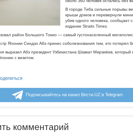
около 360 человек остались без ж
В городе Тиба сильные порывы ве
крыши домов и перевернули мини-
убив одного человека, сообщает 
издание Straits Times.
зовал район Большого Токио — самый густонаселенный мегаполис
тр Японии Синдзо Абэ принес соболезнования тем, кто потерял бл
я выразил Абэ президент Узбекистана Шавкат Мирзиёев, который 
Японию с визитом.
legram
оделиться
Подписывайтесь на канал Вести.UZ в Telegram
ить комментарий