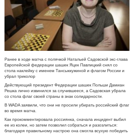
Ранее в ходе матча с полячкой Натальей Садовской экс-глава
Европейской федерации шашек Яцек Павлицкий снял со
стола наклейку с именем Тансыккужиной и флагом России и
убрал триколор
Действующий президент Федерации шашек Польши Дамиан
Решка лично извинился за случившееся, а Садовская убрала
со стола флаг своей страны в знак солидарности.
В WADA заявили, что они не просили убирать российский флаг
во время матча.
Как прокомментировала россиянка, сначала инцидент выбил
ее из колеи, но затем позволил собраться и разозлиться:
благодаря правильному настрою она смогла всухую победить