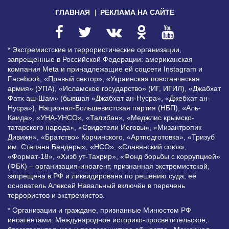
ГЛАВНАЯ
РЕКЛАМА НА САЙТЕ
* Экстремистские и террористические организации,
запрещенные в Российской Федерации: американская
компания Meta и принадлежащие ей соцсети Instagram и
Facebook, «Правый сектор», «Украинская повстанческая
армия» (УПА), «Исламское государство» (ИГ, ИГИЛ), «Джабхат
Фатх аш-Шам» (бывшая «Джабхат ан-Нусра», «Джебхат ан-
Нусра»), Национал-Большевистская партия (НБП), «Аль-
Каида», «УНА-УНСО», «Талибан», «Меджлис крымско-
татарского народа», «Свидетели Иеговы», «Мизантропик
Дивижн», «Братство» Корчинского, «Артподготовка», «Тризуб
им. Степана Бандеры», «НСО», «Славянский союз»,
«Формат-18», «Хизб ут-Тахрир», «Фонд борьбы с коррупцией»
(ФБК) – организация-иноагент, признанная экстремистской,
запрещена в РФ и ликвидирована по решению суда; её
основатель Алексей Навальный включён в перечень
террористов и экстремистов.
* Организации и граждане, признанные Минюстом РФ
иноагентами: Международное историко-просветительское,