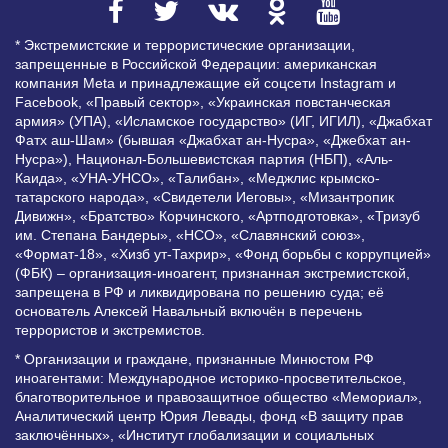
* Экстремистские и террористические организации,
запрещенные в Российской Федерации: американская
компания Meta и принадлежащие ей соцсети Instagram и
Facebook, «Правый сектор», «Украинская повстанческая
армия» (УПА), «Исламское государство» (ИГ, ИГИЛ), «Джабхат
Фатх аш-Шам» (бывшая «Джабхат ан-Нусра», «Джебхат ан-
Нусра»), Национал-Большевистская партия (НБП), «Аль-
Каида», «УНА-УНСО», «Талибан», «Меджлис крымско-
татарского народа», «Свидетели Иеговы», «Мизантропик
Дивижн», «Братство» Корчинского, «Артподготовка», «Тризуб
им. Степана Бандеры», «НСО», «Славянский союз»,
«Формат-18», «Хизб ут-Тахрир», «Фонд борьбы с коррупцией»
(ФБК) – организация-иноагент, признанная экстремистской,
запрещена в РФ и ликвидирована по решению суда; её
основатель Алексей Навальный включён в перечень
террористов и экстремистов.
* Организации и граждане, признанные Минюстом РФ
иноагентами: Международное историко-просветительское,
благотворительное и правозащитное общество «Мемориал»,
Аналитический центр Юрия Левады, фонд «В защиту прав
заключённых», «Институт глобализации и социальных