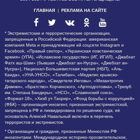
ГЛАВНАЯ
РЕКЛАМА НА САЙТЕ
* Экстремистские и террористические организации,
запрещенные в Российской Федерации: американская
компания Meta и принадлежащие ей соцсети Instagram и
Facebook, «Правый сектор», «Украинская повстанческая
армия» (УПА), «Исламское государство» (ИГ, ИГИЛ), «Джабхат
Фатх аш-Шам» (бывшая «Джабхат ан-Нусра», «Джебхат ан-
Нусра»), Национал-Большевистская партия (НБП), «Аль-
Каида», «УНА-УНСО», «Талибан», «Меджлис крымско-
татарского народа», «Свидетели Иеговы», «Мизантропик
Дивижн», «Братство» Корчинского, «Артподготовка», «Тризуб
им. Степана Бандеры», «НСО», «Славянский союз»,
«Формат-18», «Хизб ут-Тахрир», «Фонд борьбы с коррупцией»
(ФБК) – организация-иноагент, признанная экстремистской,
запрещена в РФ и ликвидирована по решению суда; её
основатель Алексей Навальный включён в перечень
террористов и экстремистов.
* Организации и граждане, признанные Минюстом РФ
иноагентами: Международное историко-просветительское,