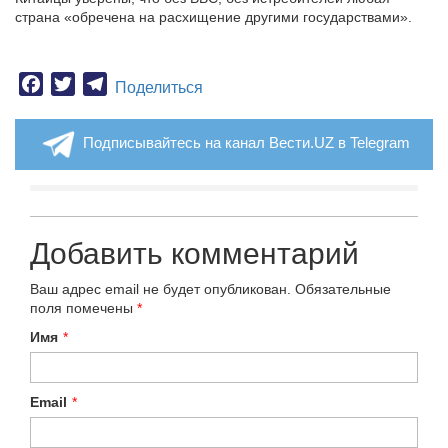
страна «обречена на расхищение другими государствами».
Facebook
Twitter
Telegram
Поделиться
Подписывайтесь на канал Вести.UZ в Telegram
Добавить комментарий
Ваш адрес email не будет опубликован.
Обязательные
поля помечены
*
Имя
*
Email
*