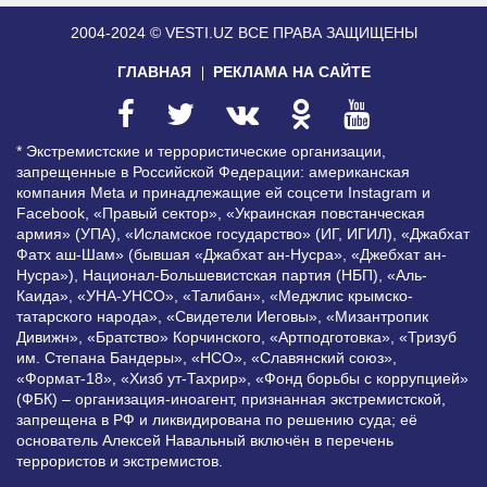
2004-2024 © VESTI.UZ
ВСЕ ПРАВА ЗАЩИЩЕНЫ
ГЛАВНАЯ
РЕКЛАМА НА САЙТЕ
* Экстремистские и террористические организации,
запрещенные в Российской Федерации: американская
компания Meta и принадлежащие ей соцсети Instagram и
Facebook, «Правый сектор», «Украинская повстанческая
армия» (УПА), «Исламское государство» (ИГ, ИГИЛ), «Джабхат
Фатх аш-Шам» (бывшая «Джабхат ан-Нусра», «Джебхат ан-
Нусра»), Национал-Большевистская партия (НБП), «Аль-
Каида», «УНА-УНСО», «Талибан», «Меджлис крымско-
татарского народа», «Свидетели Иеговы», «Мизантропик
Дивижн», «Братство» Корчинского, «Артподготовка», «Тризуб
им. Степана Бандеры», «НСО», «Славянский союз»,
«Формат-18», «Хизб ут-Тахрир», «Фонд борьбы с коррупцией»
(ФБК) – организация-иноагент, признанная экстремистской,
запрещена в РФ и ликвидирована по решению суда; её
основатель Алексей Навальный включён в перечень
террористов и экстремистов.