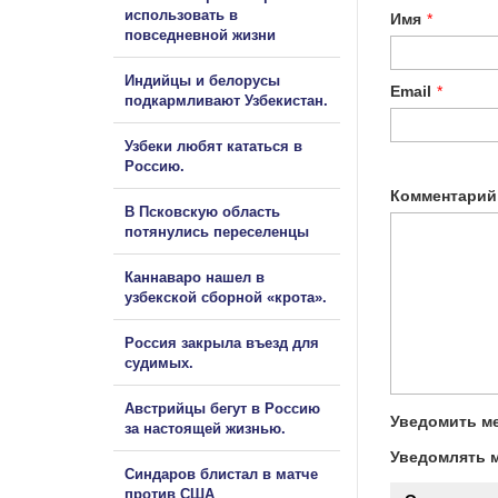
использовать в
Имя
*
повседневной жизни
Индийцы и белорусы
Email
*
подкармливают Узбекистан.
Узбеки любят кататься в
Россию.
Комментарий
В Псковскую область
потянулись переселенцы
Каннаваро нашел в
узбекской сборной «крота».
Россия закрыла въезд для
судимых.
Австрийцы бегут в Россию
Уведомить ме
за настоящей жизнью.
Уведомлять м
Синдаров блистал в матче
против США