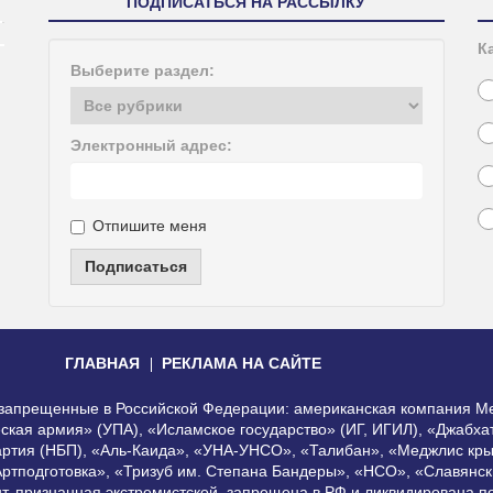
ПОДПИСАТЬСЯ НА РАССЫЛКУ
К
Выберите раздел:
Электронный адрес:
Отпишите меня
Подписаться
ГЛАВНАЯ
РЕКЛАМА НА САЙТЕ
, запрещенные в Российской Федерации: американская компания Me
еская армия» (УПА), «Исламское государство» (ИГ, ИГИЛ), «Джабх
артия (НБП), «Аль-Каида», «УНА-УНСО», «Талибан», «Меджлис кры
Артподготовка», «Тризуб им. Степана Бандеры», «НСО», «Славянск
нт, признанная экстремистской, запрещена в РФ и ликвидирована 