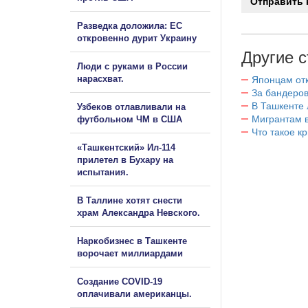
Разведка доложила: ЕС
откровенно дурит Украину
Другие с
Люди с руками в России
нарасхват.
Японцам отк
За бандеров
В Ташкенте 
Узбеков отлавливали на
Мигрантам в
футбольном ЧМ в США
Что такое к
«Ташкентский» Ил-114
прилетел в Бухару на
испытания.
В Таллине хотят снести
храм Александра Невского.
Наркобизнес в Ташкенте
ворочает миллиардами
Создание COVID-19
оплачивали американцы.