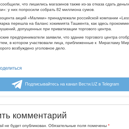
 сообщили, что лишились магазинов также из-за отказа сдать деньг
и»: у них попросили собрать 82 миллиона сумов.
роцента акций «Малики» принадлежали российской компании «Less
марка перешла на баланс хокимията Ташкента, как здесь прокомм
рушений, допущенных при приватизации торгового центра.
ские предприниматели заявили, что здание торгового центра отобр
тем, в котором участвовали лица, приближенные к Мирагламу Мир
орого возбуждено уголовное дело.
legram
оделиться
Подписывайтесь на канал Вести.UZ в Telegram
ить комментарий
il не будет опубликован.
Обязательные поля помечены
*