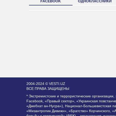
FACEBOOK
ОДНОКЛАССНИКИ
2004-2024 © VESTI.UZ
ВСЕ ПРАВА ЗАЩИЩЕНЫ
* Экстремистские и террористические организации
Facebook, «Правый сектор», «Украинская повстанч
«Джебхат ан-Нусра»), Национал-Большевистская п
«Мизантропик Дивижн», «Братство» Корчинского, «
борьбы с коррупцией» (ФБК) – организация-иноаге