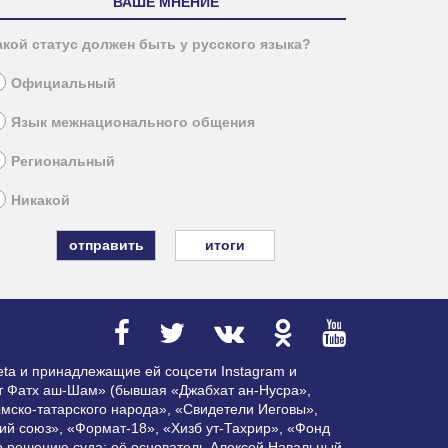
ВАШЕ МНЕНИЕ
акой статус должен быть у русского языка?
Официальный
Язык межнационального общения
Региональный
Никакой
итоги
ta и принадлежащие ей соцсети Instagram и
ат Фатх аш-Шам» (бывшая «Джабхат ан-Нусра»,
мско-татарского народа», «Свидетели Иеговы»,
ий союз», «Формат-18», «Хизб ут-Тахрир», «Фонд
по решению суда; её основатель Алексей Навальный