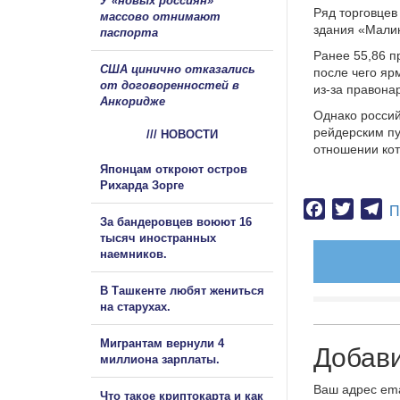
У «новых россиян»
Ряд торговцев
массово отнимают
здания «Малик
паспорта
Ранее 55,86 п
США цинично отказались
после чего яр
от договоренностей в
из-за правона
Анкоридже
Однако россий
рейдерским пу
/// НОВОСТИ
отношении кот
Японцам откроют остров
Рихарда Зорге
Facebook
Twitter
Te
П
За бандеровцев воюют 16
тысяч иностранных
наемников.
В Ташкенте любят жениться
на старухах.
Мигрантам вернули 4
Добав
миллиона зарплаты.
Ваш адрес ema
Что такое криптокарта и как