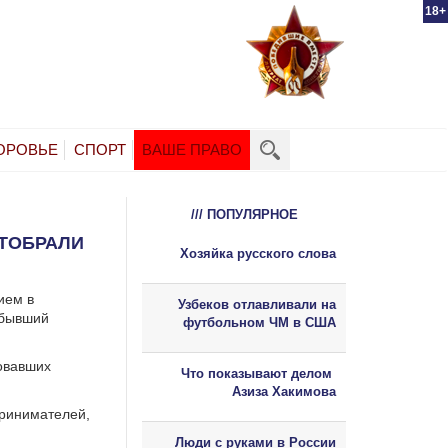
18+
ОРОВЬЕ
СПОРТ
ВАШЕ ПРАВО
/// ПОПУЛЯРНОЕ
ОТОБРАЛИ
Хозяйка русского слова
ием в
Узбеков отлавливали на
(бывший
футбольном ЧМ в США
овавших
Что показывают делом
Азиза Хакимова
принимателей,
Люди с руками в России