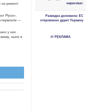
нарасхват.
и на ремонт
or Plyus»,
Разведка доложила: ЕС
ентирвоали —
откровенно дурит Украину
ано у них
заеву, ныне в
/// РЕКЛАМА