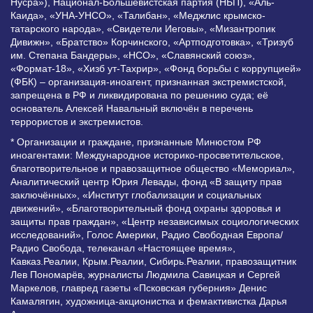
Нусра»), Национал-Большевистская партия (НБП), «Аль-
Каида», «УНА-УНСО», «Талибан», «Меджлис крымско-
татарского народа», «Свидетели Иеговы», «Мизантропик
Дивижн», «Братство» Корчинского, «Артподготовка», «Тризуб
им. Степана Бандеры», «НСО», «Славянский союз»,
«Формат-18», «Хизб ут-Тахрир», «Фонд борьбы с коррупцией»
(ФБК) – организация-иноагент, признанная экстремистской,
запрещена в РФ и ликвидирована по решению суда; её
основатель Алексей Навальный включён в перечень
террористов и экстремистов.
* Организации и граждане, признанные Минюстом РФ
иноагентами: Международное историко-просветительское,
благотворительное и правозащитное общество «Мемориал»,
Аналитический центр Юрия Левады, фонд «В защиту прав
заключённых», «Институт глобализации и социальных
движений», «Благотворительный фонд охраны здоровья и
защиты прав граждан», «Центр независимых социологических
исследований», Голос Америки, Радио Свободная Европа/
Радио Свобода, телеканал «Настоящее время»,
Кавказ.Реалии, Крым.Реалии, Сибирь.Реалии, правозащитник
Лев Пономарёв, журналисты Людмила Савицкая и Сергей
Маркелов, главред газеты «Псковская губерния» Денис
Камалягин, художница-акционистка и фемактивистка Дарья