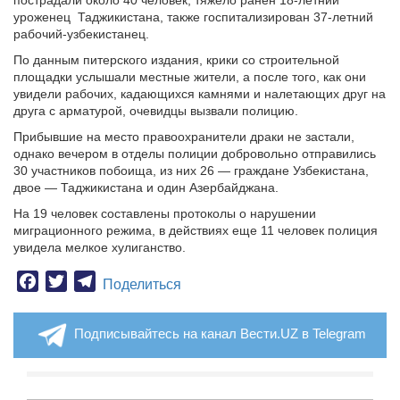
пострадали около 40 человек, тяжело ранен 18-летний
уроженец Таджикистана, также госпитализирован 37-летний
рабочий-узбекистанец.
По данным питерского издания, крики со строительной
площадки услышали местные жители, а после того, как они
увидели рабочих, кадающихся камнями и налетающих друг на
друга с арматурой, очевидцы вызвали полицию.
Прибывшие на место правоохранители драки не застали,
однако вечером в отделы полиции добровольно отправились
30 участников побоища, из них 26 — граждане Узбекистана,
двое — Таджикистана и один Азербайджана.
На 19 человек составлены протоколы о нарушении
миграционного режима, в действиях еще 11 человек полиция
увидела мелкое хулиганство.
Facebook
Twitter
Telegram
Поделиться
Подписывайтесь на канал Вести.UZ в Telegram