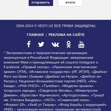
итоги
2004-2024 © VESTI.UZ
ВСЕ ПРАВА ЗАЩИЩЕНЫ
ГЛАВНАЯ
РЕКЛАМА НА САЙТЕ
* Экстремистские и террористические организации,
запрещенные в Российской Федерации: американская
компания Meta и принадлежащие ей соцсети Instagram и
Facebook, «Правый сектор», «Украинская повстанческая
армия» (УПА), «Исламское государство» (ИГ, ИГИЛ), «Джабхат
Фатх аш-Шам» (бывшая «Джабхат ан-Нусра», «Джебхат ан-
Нусра»), Национал-Большевистская партия (НБП), «Аль-
Каида», «УНА-УНСО», «Талибан», «Меджлис крымско-
татарского народа», «Свидетели Иеговы», «Мизантропик
Дивижн», «Братство» Корчинского, «Артподготовка», «Тризуб
им. Степана Бандеры», «НСО», «Славянский союз»,
«Формат-18», «Хизб ут-Тахрир», «Фонд борьбы с коррупцией»
(ФБК) – организация-иноагент, признанная экстремистской,