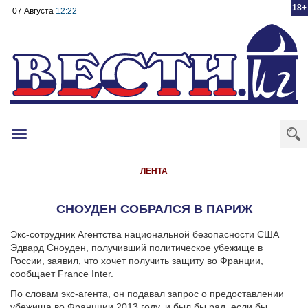
18+
07 Августа
12:22
Toggle
navigation
ЛЕНТА
СНОУДЕН СОБРАЛСЯ В ПАРИЖ
Экс-сотрудник Агентства национальной безопасности США
Эдвард Сноуден, получивший политическое убежище в
России, заявил, что хочет получить защиту во Франции,
сообщает France Inter.
По словам экс-агента, он подавал запрос о предоставлении
убежища во Францции 2013 году, и был бы рад, если бы