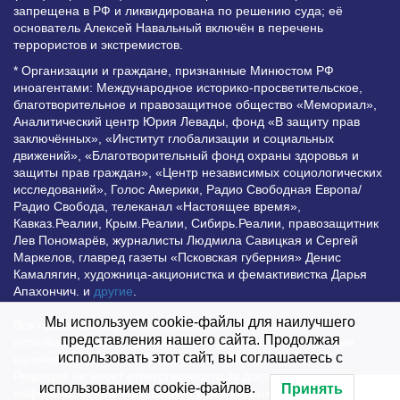
запрещена в РФ и ликвидирована по решению суда; её
основатель Алексей Навальный включён в перечень
террористов и экстремистов.
* Организации и граждане, признанные Минюстом РФ
иноагентами: Международное историко-просветительское,
благотворительное и правозащитное общество «Мемориал»,
Аналитический центр Юрия Левады, фонд «В защиту прав
заключённых», «Институт глобализации и социальных
движений», «Благотворительный фонд охраны здоровья и
защиты прав граждан», «Центр независимых социологических
исследований», Голос Америки, Радио Свободная Европа/
Радио Свобода, телеканал «Настоящее время»,
Кавказ.Реалии, Крым.Реалии, Сибирь.Реалии, правозащитник
Лев Пономарёв, журналисты Людмила Савицкая и Сергей
Маркелов, главред газеты «Псковская губерния» Денис
Камалягин, художница-акционистка и фемактивистка Дарья
Апахончич. и
другие
.
Мы используем cookie-файлы для наилучшего
Все права защищены и охраняются законом. Любое
представления нашего сайта. Продолжая
использование материалов сайта допустимо при условии
использовать этот сайт, вы соглашаетесь с
наличия активной гиперссылки на Vesti.UZ.
Редакция не несет ответственности за достоверность
использованием cookie-файлов.
Принять
информации, опубликованной в рекламных объявлениях.