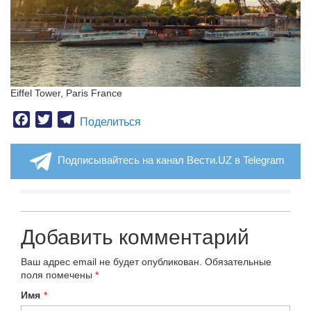
Eiffel Tower, Paris France
Facebook
Twitter
Telegram
Поделиться
Подписывайтесь на канал Вести.UZ в Telegram
Добавить комментарий
Ваш адрес email не будет опубликован.
Обязательные
поля помечены
*
Имя
*