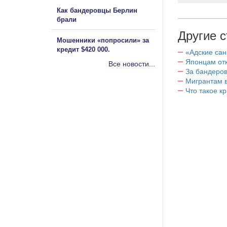
Как бандеровцы Берлин
брали
Другие с
Мошенники «попросили» за
кредит $420 000.
«Адские са
Японцам отк
Все новости...
За бандеров
Мигрантам в
Что такое к