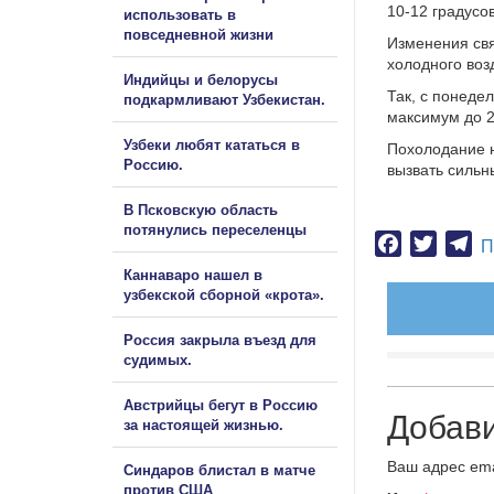
10-12 градусов
использовать в
повседневной жизни
Изменения свя
холодного воз
Индийцы и белорусы
Так, с понеде
подкармливают Узбекистан.
максимум до 2
Узбеки любят кататься в
Похолодание н
Россию.
вызвать сильн
В Псковскую область
потянулись переселенцы
Facebook
Twitter
Te
П
Каннаваро нашел в
узбекской сборной «крота».
Россия закрыла въезд для
судимых.
Австрийцы бегут в Россию
Добав
за настоящей жизнью.
Ваш адрес ema
Синдаров блистал в матче
против США