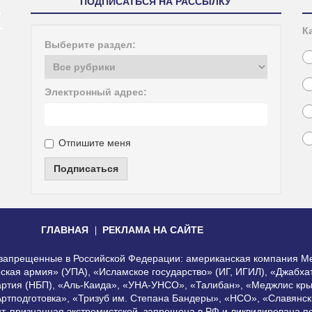
ПОДПИСАТЬСЯ НА РАССЫЛКУ
К
Выберите раздел:
Электронный адрес:
Отпишите меня
Подписаться
ГЛАВНАЯ
РЕКЛАМА НА САЙТЕ
, запрещенные в Российской Федерации: американская компания Me
еская армия» (УПА), «Исламское государство» (ИГ, ИГИЛ), «Джабх
артия (НБП), «Аль-Каида», «УНА-УНСО», «Талибан», «Меджлис кры
Артподготовка», «Тризуб им. Степана Бандеры», «НСО», «Славянск
нт, признанная экстремистской, запрещена в РФ и ликвидирована 