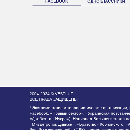
FACEBOOK
ОДНОКЛАССНИКИ
2004-2024 © VESTI.UZ
ВСЕ ПРАВА ЗАЩИЩЕНЫ
* Экстремистские и террористические организации
Facebook, «Правый сектор», «Украинская повстанч
«Джебхат ан-Нусра»), Национал-Большевистская п
«Мизантропик Дивижн», «Братство» Корчинского, «
борьбы с коррупцией» (ФБК) – организация-иноаге