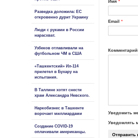
Имя
*
Разведка доложила: ЕС
откровенно дурит Украину
Email
*
Люди с руками в России
нарасхват.
Узбеков отлавливали на
Комментарий
футбольном ЧМ в США
«Ташкентский» Ил-114
прилетел в Бухару на
испытания.
В Таллине хотят снести
храм Александра Невского.
Наркобизнес в Ташкенте
Уведомить ме
ворочает миллиардами
Уведомлять м
Создание COVID-19
оплачивали американцы.