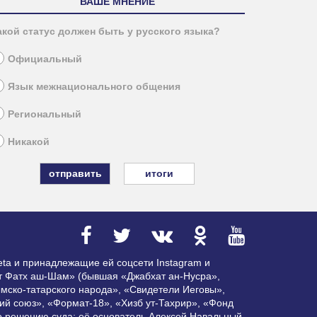
ВАШЕ МНЕНИЕ
акой статус должен быть у русского языка?
Официальный
Язык межнационального общения
Региональный
Никакой
итоги
ta и принадлежащие ей соцсети Instagram и
ат Фатх аш-Шам» (бывшая «Джабхат ан-Нусра»,
мско-татарского народа», «Свидетели Иеговы»,
ий союз», «Формат-18», «Хизб ут-Тахрир», «Фонд
по решению суда; её основатель Алексей Навальный