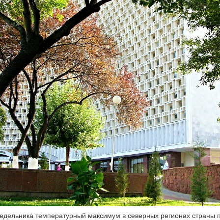
едельника температурный максимум в северных регионах страны п