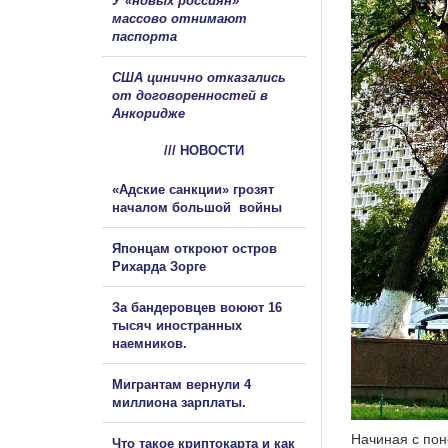
У «новых россиян»
массово отнимают
паспорта
США цинично отказались
от договоренностей в
Анкоридже
/// НОВОСТИ
«Адские санкции» грозят
началом большой войны
Японцам откроют остров
Рихарда Зорге
За бандеровцев воюют 16
тысяч иностранных
наемников.
Мигрантам вернули 4
миллиона зарплаты.
Начиная с пон
Что такое криптокарта и как