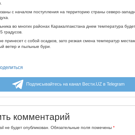
.
заны с началом поступления на территорию страны северо-западн
духа.
льника во многих районах Каракалпакстана днем температура буде
5 градусов.
е принесет с собой осадков, зато резкая смена температур места
ый ветер и пыльные бури.
legram
оделиться
Подписывайтесь на канал Вести.UZ в Telegram
ить комментарий
il не будет опубликован.
Обязательные поля помечены
*