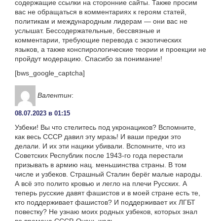
содержащие ссылки на сторонние сайты. Также просим
вас не обращаться в комментариях к героям статей,
политикам и международным лидерам — они вас не
услышат. Бессодержательные, бессвязные и
комментарии, требующие перевода с экзотических
языков, а также конспирологические теории и проекции не
пройдут модерацию. Спасибо за понимание!
[bws_google_captcha]
Валентин
:
08.07.2023 в 01:15
Узбеки! Вы что стелитесь под укронациков? Вспомните,
как весь СССР давил эту мразь! И ваши предки это
делали. И их эти нацики убивали. Вспомните, что из
Советских Республик после 1943-го года перестали
призывать в армию нац. меньшинства страны. В том
числе и узбеков. Страшный Сталин берёг малые народы.
А всё это полито кровью и легло на плечи Русских. А
теперь русские давят фашистов и в моей стране есть те,
кто поддерживает фашистов? И поддерживает их ЛГБТ
повестку? Не узнаю моих родных узбеков, которых знал