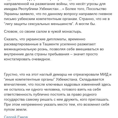
направленной на разжигание войны, что несёт угрозы для
имиджа Республики Узбекистан…» Более того, Посольство
Украины заявило, что по данному вопросу направило гневное
письмо узбекским компетентным органам. Странно, что не в
“лигу защиты сексуальных меньшинств”. А могли бы.
Словом, со своим салом в чужой монастырь.
Сказать, что украинские дипломаты, временно
расквартированные в Ташкенте усиленно разжигают
межнациональную рознь, позволяя себе вмешиваться во
внутренние дела страны пребывания – значит просто
констатировать очевидное.
Грустно, что на этот наглый демарш не отреагировали МИД и
“иные компетентные органы” Узбекистана. Складывается
впечатление, что после ключевых кадровых изменений здесь
не осталось ни одного человека, готового взять на себя
ответственность публично постоять за право родного
государства самому решать с кем дружить, кого приглашать.
При этом непременно указать место тем, кто возомнил себя
пупом земли.
Сергей Ежков