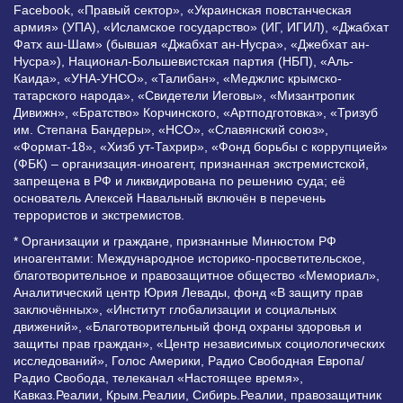
Facebook, «Правый сектор», «Украинская повстанческая
армия» (УПА), «Исламское государство» (ИГ, ИГИЛ), «Джабхат
Фатх аш-Шам» (бывшая «Джабхат ан-Нусра», «Джебхат ан-
Нусра»), Национал-Большевистская партия (НБП), «Аль-
Каида», «УНА-УНСО», «Талибан», «Меджлис крымско-
татарского народа», «Свидетели Иеговы», «Мизантропик
Дивижн», «Братство» Корчинского, «Артподготовка», «Тризуб
им. Степана Бандеры», «НСО», «Славянский союз»,
«Формат-18», «Хизб ут-Тахрир», «Фонд борьбы с коррупцией»
(ФБК) – организация-иноагент, признанная экстремистской,
запрещена в РФ и ликвидирована по решению суда; её
основатель Алексей Навальный включён в перечень
террористов и экстремистов.
* Организации и граждане, признанные Минюстом РФ
иноагентами: Международное историко-просветительское,
благотворительное и правозащитное общество «Мемориал»,
Аналитический центр Юрия Левады, фонд «В защиту прав
заключённых», «Институт глобализации и социальных
движений», «Благотворительный фонд охраны здоровья и
защиты прав граждан», «Центр независимых социологических
исследований», Голос Америки, Радио Свободная Европа/
Радио Свобода, телеканал «Настоящее время»,
Кавказ.Реалии, Крым.Реалии, Сибирь.Реалии, правозащитник