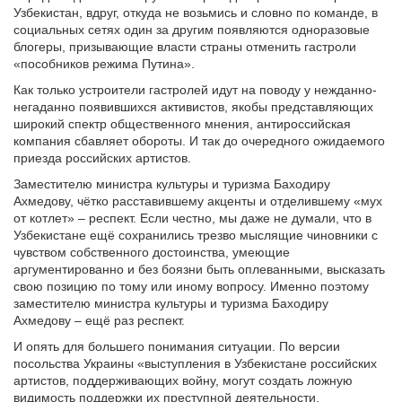
Узбекистан, вдруг, откуда не возьмись и словно по команде, в
социальных сетях один за другим появляются одноразовые
блогеры, призывающие власти страны отменить гастроли
«пособников режима Путина».
Как только устроители гастролей идут на поводу у нежданно-
негаданно появившихся активистов, якобы представляющих
широкий спектр общественного мнения, антироссийская
компания сбавляет обороты. И так до очередного ожидаемого
приезда российских артистов.
Заместителю министра культуры и туризма Баходиру
Ахмедову, чётко расставившему акценты и отделившему «мух
от котлет» – респект. Если честно, мы даже не думали, что в
Узбекистане ещё сохранились трезво мыслящие чиновники с
чувством собственного достоинства, умеющие
аргументированно и без боязни быть оплеванными, высказать
свою позицию по тому или иному вопросу. Именно поэтому
заместителю министра культуры и туризма Баходиру
Ахмедову – ещё раз респект.
И опять для большего понимания ситуации. По версии
посольства Украины «выступления в Узбекистане российских
артистов, поддерживающих войну, могут создать ложную
видимость поддержки их преступной деятельности,