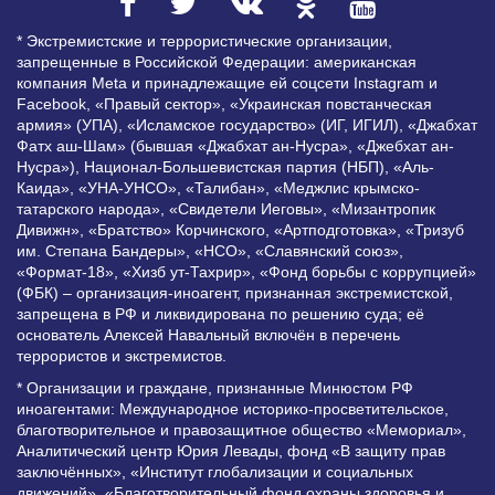
* Экстремистские и террористические организации,
запрещенные в Российской Федерации: американская
компания Meta и принадлежащие ей соцсети Instagram и
Facebook, «Правый сектор», «Украинская повстанческая
армия» (УПА), «Исламское государство» (ИГ, ИГИЛ), «Джабхат
Фатх аш-Шам» (бывшая «Джабхат ан-Нусра», «Джебхат ан-
Нусра»), Национал-Большевистская партия (НБП), «Аль-
Каида», «УНА-УНСО», «Талибан», «Меджлис крымско-
татарского народа», «Свидетели Иеговы», «Мизантропик
Дивижн», «Братство» Корчинского, «Артподготовка», «Тризуб
им. Степана Бандеры», «НСО», «Славянский союз»,
«Формат-18», «Хизб ут-Тахрир», «Фонд борьбы с коррупцией»
(ФБК) – организация-иноагент, признанная экстремистской,
запрещена в РФ и ликвидирована по решению суда; её
основатель Алексей Навальный включён в перечень
террористов и экстремистов.
* Организации и граждане, признанные Минюстом РФ
иноагентами: Международное историко-просветительское,
благотворительное и правозащитное общество «Мемориал»,
Аналитический центр Юрия Левады, фонд «В защиту прав
заключённых», «Институт глобализации и социальных
движений», «Благотворительный фонд охраны здоровья и