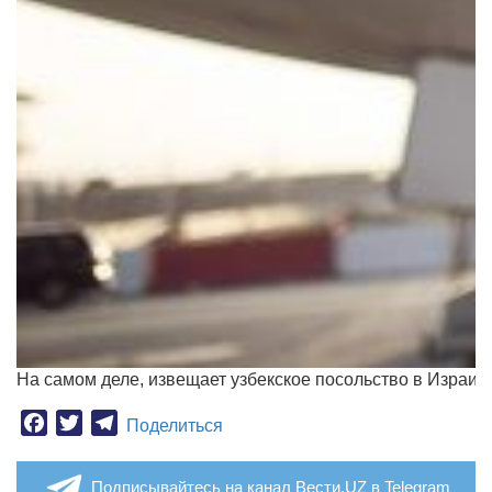
На самом деле, извещает узбекское посольство в Израил
Facebook
Twitter
Telegram
Поделиться
Подписывайтесь на канал Вести.UZ в Telegram