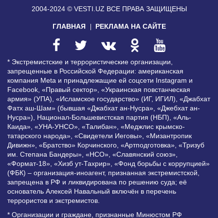
2004-2024 © VESTI.UZ
ВСЕ ПРАВА ЗАЩИЩЕНЫ
ГЛАВНАЯ
РЕКЛАМА НА САЙТЕ
* Экстремистские и террористические организации,
запрещенные в Российской Федерации: американская
компания Meta и принадлежащие ей соцсети Instagram и
Facebook, «Правый сектор», «Украинская повстанческая
армия» (УПА), «Исламское государство» (ИГ, ИГИЛ), «Джабхат
Фатх аш-Шам» (бывшая «Джабхат ан-Нусра», «Джебхат ан-
Нусра»), Национал-Большевистская партия (НБП), «Аль-
Каида», «УНА-УНСО», «Талибан», «Меджлис крымско-
татарского народа», «Свидетели Иеговы», «Мизантропик
Дивижн», «Братство» Корчинского, «Артподготовка», «Тризуб
им. Степана Бандеры», «НСО», «Славянский союз»,
«Формат-18», «Хизб ут-Тахрир», «Фонд борьбы с коррупцией»
(ФБК) – организация-иноагент, признанная экстремистской,
запрещена в РФ и ликвидирована по решению суда; её
основатель Алексей Навальный включён в перечень
террористов и экстремистов.
* Организации и граждане, признанные Минюстом РФ